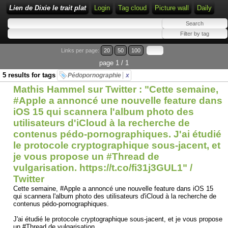
Lien de Dixie le trait plat
Login
Tag cloud
Picture wall
Daily
Links per page:
20
50
100
page 1 / 1
5 results for tags
Pédopornographie
x
Mathis Hammel sur Twitter : "Cette semaine,
#Apple a annoncé une nouvelle feature dans
iOS 15 qui scannera l'album photo des
utilisateurs d'iCloud à la recherche de
contenus pédo-pornographiques. J'ai étudié
le protocole cryptographique sous-jacent, et
je vous propose un #Thread de
vulgarisation. https://t.co/fi31j3GUL1" /
Twitter
Cette semaine, #Apple a annoncé une nouvelle feature dans iOS 15
qui scannera l'album photo des utilisateurs d'iCloud à la recherche de
contenus pédo-pornographiques.
J'ai étudié le protocole cryptographique sous-jacent, et je vous propose
un #Thread de vulgarisation.