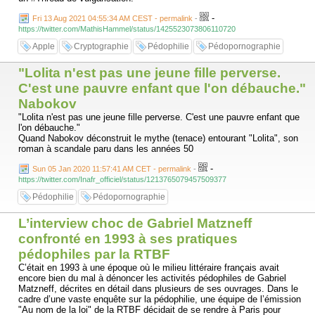
-
Fri 13 Aug 2021 04:55:34 AM CEST - permalink
-
https://twitter.com/MathisHammel/status/1425523073806110720
Apple
Cryptographie
Pédophilie
Pédopornographie
"Lolita n'est pas une jeune fille perverse.
C'est une pauvre enfant que l'on débauche."
Nabokov
"Lolita n'est pas une jeune fille perverse. C'est une pauvre enfant que
l'on débauche."
Quand Nabokov déconstruit le mythe (tenace) entourant "Lolita", son
roman à scandale paru dans les années 50
-
Sun 05 Jan 2020 11:57:41 AM CET - permalink
-
https://twitter.com/Inafr_officiel/status/1213765079457509377
Pédophilie
Pédopornographie
L’interview choc de Gabriel Matzneff
confronté en 1993 à ses pratiques
pédophiles par la RTBF
C’était en 1993 à une époque où le milieu littéraire français avait
encore bien du mal à dénoncer les activités pédophiles de Gabriel
Matzneff, décrites en détail dans plusieurs de ses ouvrages. Dans le
cadre d’une vaste enquête sur la pédophilie, une équipe de l’émission
"Au nom de la loi" de la RTBF décidait de se rendre à Paris pour