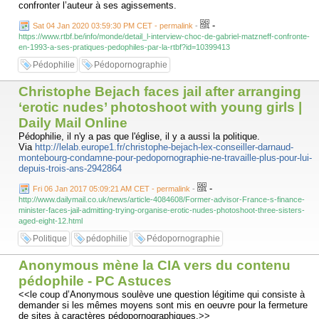
confronter l’auteur à ses agissements.
-
Sat 04 Jan 2020 03:59:30 PM CET - permalink
-
https://www.rtbf.be/info/monde/detail_l-interview-choc-de-gabriel-matzneff-confronte-
en-1993-a-ses-pratiques-pedophiles-par-la-rtbf?id=10399413
Pédophilie
Pédopornographie
Christophe Bejach faces jail after arranging
‘erotic nudes’ photoshoot with young girls |
Daily Mail Online
Pédophilie, il n'y a pas que l'église, il y a aussi la politique.
Via
http://lelab.europe1.fr/christophe-bejach-lex-conseiller-darnaud-
montebourg-condamne-pour-pedopornographie-ne-travaille-plus-pour-lui-
depuis-trois-ans-2942864
-
Fri 06 Jan 2017 05:09:21 AM CET - permalink
-
http://www.dailymail.co.uk/news/article-4084608/Former-advisor-France-s-finance-
minister-faces-jail-admitting-trying-organise-erotic-nudes-photoshoot-three-sisters-
aged-eight-12.html
Politique
pédophilie
Pédopornographie
Anonymous mène la CIA vers du contenu
pédophile - PC Astuces
<<le coup d’Anonymous soulève une question légitime qui consiste à
demander si les mêmes moyens sont mis en oeuvre pour la fermeture
de sites à caractères pédopornographiques.>>