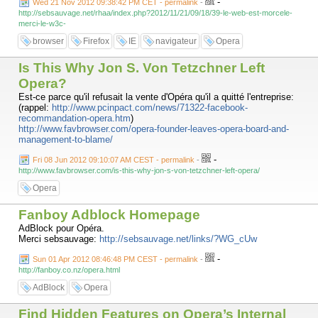
-
Wed 21 Nov 2012 09:38:42 PM CET - permalink
-
http://sebsauvage.net/rhaa/index.php?2012/11/21/09/18/39-le-web-est-morcele-
merci-le-w3c-
browser
Firefox
IE
navigateur
Opera
Is This Why Jon S. Von Tetzchner Left
Opera?
Est-ce parce qu'il refusait la vente d'Opéra qu'il a quitté l'entreprise:
(rappel:
http://www.pcinpact.com/news/71322-facebook-
recommandation-opera.htm
)
http://www.favbrowser.com/opera-founder-leaves-opera-board-and-
management-to-blame/
-
Fri 08 Jun 2012 09:10:07 AM CEST - permalink
-
http://www.favbrowser.com/is-this-why-jon-s-von-tetzchner-left-opera/
Opera
Fanboy Adblock Homepage
AdBlock pour Opéra.
Merci sebsauvage:
http://sebsauvage.net/links/?WG_cUw
-
Sun 01 Apr 2012 08:46:48 PM CEST - permalink
-
http://fanboy.co.nz/opera.html
AdBlock
Opera
Find Hidden Features on Opera’s Internal