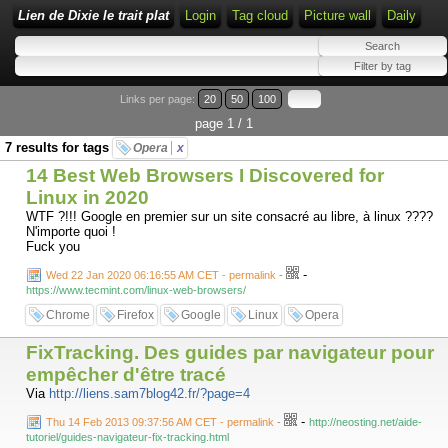
Lien de Dixie le trait plat
Login
Tag cloud
Picture wall
Daily
Links per page:
20
50
100
page 1 / 1
7 results for tags
Opera
x
14 Best Web Browsers I Discovered for
Linux in 2020
WTF ?!!! Google en premier sur un site consacré au libre, à linux ????
N'importe quoi !
Fuck you
-
Wed 22 Jan 2020 06:16:55 AM CET - permalink
-
https://www.tecmint.com/linux-web-browsers/
Chrome
Firefox
Google
Linux
Opera
FixTracking. Des guides par navigateur pour
empêcher d'être tracé
Via
http://liens.sam7blog42.fr/?page=4
-
Thu 14 Feb 2013 09:37:56 AM CET - permalink
-
http://neosting.net/aide-
tutoriel/guides-navigateur-fix-tracking.html