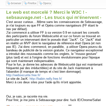
browser
Firefox
Opera
Le web est morcelé ? Merci le W3C ! -
sebsauvage.net - Les trucs qui m'énervent -
C'est assez curieux....Même sans les connaissances de Sebsauvage,
je n'ai toujours eu que FF et Opéra comme navigateurs (FF étant le
nav par défaut).
J'ai commencé a utiliser FF à sa version 0.9 en suivant les conseils
des participants du forum Websécurité et sur ce forum se trouvait en
particulier un intervenant dont le pseudo était "JacK". Ce "JacK" était
en réalité un MVP dont le navigateur de référence était Opera (et non
pas IE). J'ai donc commencé, en parallèle, a utiliser Opera pourvu du
bandeau de publicité de la version gratuite. Ce navigateur exceptionnel
a introduit des nouveautés comme les onglets, le "mouse gesture"
(plus tard) et est à l'origine de fonctions révolutionnaire pour l'époque
qui sont maintenant indispensables.
Pour le fun, je donne les adresses de Websécurité (qui est maintenant
fréquenté par des irréductibles) et du site de Jack maintenant à
l'abandon (il manque de temps et c'est bien dommage).
http://websecurite.free.fr/
Le site de JacK:
http://babin.nelly.free.fr/
Merci à ces deux sites pour l'aide qu'ils m'ont apportée.
Oui, je sais, je raconte ma vie.
Pour finir, je me joins à Sebsauvage pour dire: fuck IE/Chrome/Safari