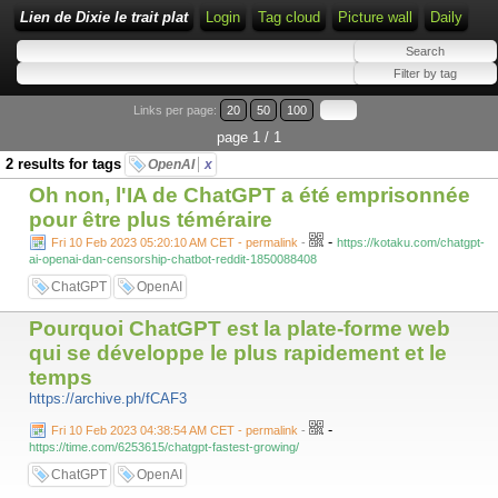
Lien de Dixie le trait plat
Login
Tag cloud
Picture wall
Daily
Links per page:
20
50
100
page 1 / 1
2 results for tags
OpenAI
x
Oh non, l'IA de ChatGPT a été emprisonnée
pour être plus téméraire
-
Fri 10 Feb 2023 05:20:10 AM CET - permalink
-
https://kotaku.com/chatgpt-
ai-openai-dan-censorship-chatbot-reddit-1850088408
ChatGPT
OpenAI
Pourquoi ChatGPT est la plate-forme web
qui se développe le plus rapidement et le
temps
https://archive.ph/fCAF3
-
Fri 10 Feb 2023 04:38:54 AM CET - permalink
-
https://time.com/6253615/chatgpt-fastest-growing/
ChatGPT
OpenAI