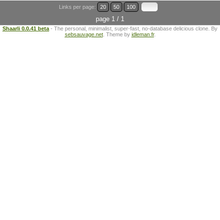
Links per page:
20
50
100
page 1 / 1
Shaarli 0.0.41 beta
- The personal, minimalist, super-fast, no-database delicious clone. By
sebsauvage.net
. Theme by
idleman.fr
.