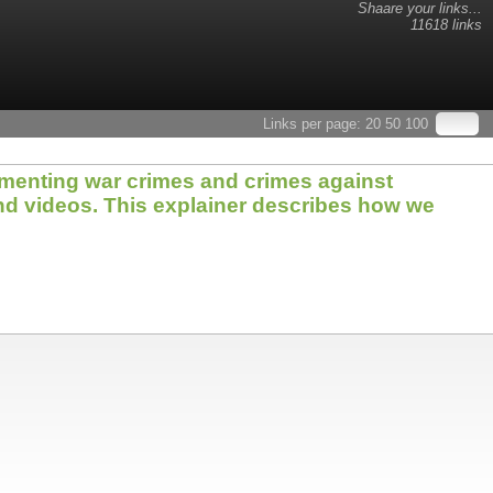
Shaare your links...
11618 links
Links per page:
20
50
100
umenting war crimes and crimes against
nd videos. This explainer describes how we