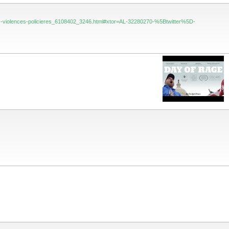
ur-les-violences-policieres_6108402_3246.html#xtor=AL-32280270-%5Btwitter%5D-