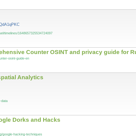
KUQdA1qPKC
ctuel/timelines/1648657325534724097
ehensive Counter OSINT and privacy guide for R
unter-osint-guide-en
atial Analytics
-data
ogle Dorks and Hacks
log/google-hacking-techniques