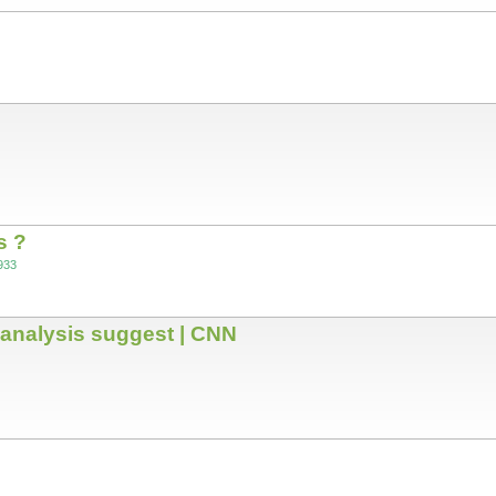
s ?
933
o analysis suggest | CNN