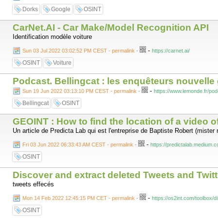
Dorks
Google
OSINT
CarNet.AI - Car Make/Model Recognition API
Identification modèle voiture
-
Sun 03 Jul 2022 03:02:52 PM CEST - permalink
-
https://carnet.ai/
OSINT
Voiture
Podcast. Bellingcat : les enquêteurs nouvelle
-
Sun 19 Jun 2022 03:13:10 PM CEST - permalink
-
https://www.lemonde.fr/pod
Bellingcat
OSINT
GEOINT : How to find the location of a video o
Un article de Predicta Lab qui est l'entreprise de Baptiste Robert (mister 
-
Fri 03 Jun 2022 06:33:43 AM CEST - permalink
-
https://predictalab.medium.c
OSINT
Discover and extract deleted Tweets and Twitt
tweets effecés
-
Mon 14 Feb 2022 12:45:15 PM CET - permalink
-
https://os2int.com/toolbox/d
OSINT