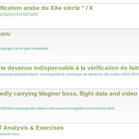
ication arabe du XXe siècle " / X
atus/1924517414403711281
paru
m/google-cache-gaat-verdwijnen/
te devenue indispensable à la vérification de fait
/franceinter/podcasts/declic-numerique/declic-numerique-du-dimanche-29-octobre-2023-2072
tedly carrying Wagner boss, flight data and vide
3/08/25/europe/prigozhin-plane-crash-visual-investigation-cmd-intl/index.html
T Analysis & Exercises
int-exercises/