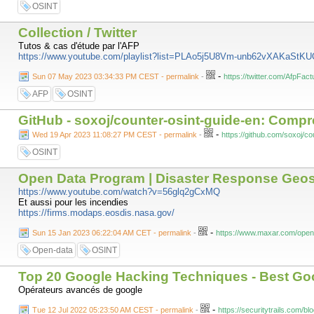
OSINT
Collection / Twitter
Tutos & cas d'étude par l'AFP
https://www.youtube.com/playlist?list=PLAo5j5U8Vm-unb62vXAKaSt
-
Sun 07 May 2023 03:34:33 PM CEST - permalink
-
https://twitter.com/AfpFa
AFP
OSINT
GitHub - soxoj/counter-osint-guide-en: Compr
-
Wed 19 Apr 2023 11:08:27 PM CEST - permalink
-
https://github.com/soxoj/co
OSINT
Open Data Program | Disaster Response Geosp
https://www.youtube.com/watch?v=56glq2gCxMQ
Et aussi pour les incendies
https://firms.modaps.eosdis.nasa.gov/
-
Sun 15 Jan 2023 06:22:04 AM CET - permalink
-
https://www.maxar.com/open
Open-data
OSINT
Top 20 Google Hacking Techniques - Best Go
Opérateurs avancés de google
-
Tue 12 Jul 2022 05:23:50 AM CEST - permalink
-
https://securitytrails.com/b