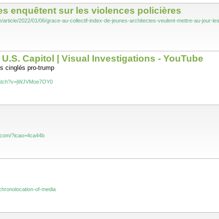
tes enquêtent sur les violences policières
re/article/2022/01/06/grace-au-collectif-index-de-jeunes-architectes-veulent-mettre-au-jo
.S. Capitol | Visual Investigations - YouTube
es cinglés pro-trump
watch?v=jWJVMoe7OY0
e.com/?icao=4ca44b
s/chronolocation-of-media