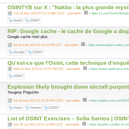
OSINTYB sur X : "Nakba : la plus grande mystif
-
Tue 20 May 2025 07:11:19 AM CEST - permalink
-
https://x.com/OsintYB/st
Israël
OSINT
RIP: Google cache - le cache de Google a dis
Google cache n'est plus.
-
Sat 03 Feb 2024 07:42:53 PM CET - permalink
-
https://www.aware-online.co
Google
OSINT
Qu'est-ce que l'Osint, cette technique d'enquê
-
Wed 01 Nov 2023 01:14:27 PM CET - permalink
-
https://www.radiofrance.fr
OSINT
Explosion likely brought down aircraft purpor
Yevgeny Prigozhin
-
Sat 26 Aug 2023 01:20:35 PM CEST - permalink
-
https://edition.cnn.com/202
Avion
Guerre
OSINT
List of OSINT Exercises – Sofia Santos | OSIN
-
Sun 09 Jul 2023 10:51:13 AM CEST - permalink
-
https://gralhix.com/list-of-os