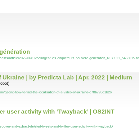
 génération
casts/article/2022/06/16/bellingcat-les-enqueteurs-nouvelle-generation_6130521_5463015.ht
f Ukraine | by Predicta Lab | Apr, 2022 | Medium
robot)
om/geoint-how-to-find-the-localisation-of-a-video-of-ukraine-c78b793c1b26
er user activity with ‘Twayback’ | OS2INT
iscover-and-extract-deleted-tweets-and-twitter-user-activity-with-twayback/