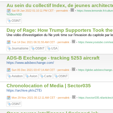
Au sein du collectif Index, de jeunes architec
-
Sat 08 Jan 2022 01:10:11 PM CET - permalink
-
https://www.lemonde.fr/cultu
%5Bios%5D
OSINT
Day of Rage: How Trump Supporters Took the U
Une vidéo d'investigation du Ne york time sur l'invasion du capitole par l
-
Tue 14 Dec 2021 06:31:55 AM CET - permalink
-
https://www.youtube.com/
Journalisme
OSINT
USA
ADS-B Exchange - tracking 5253 aircraft
https://www.adsbexchange.com/
-
Sun 05 Dec 2021 03:47:14 AM CET - permalink
-
https://globe.adsbexchang
Aviation
Avion
Carte
OSINT
Chronolocation of Media | Sector035
https://archive.ph/xZTEi
-
Mon 29 Nov 2021 05:12:11 AM CET - permalink
-
https://sector035.nl/article
OSINT