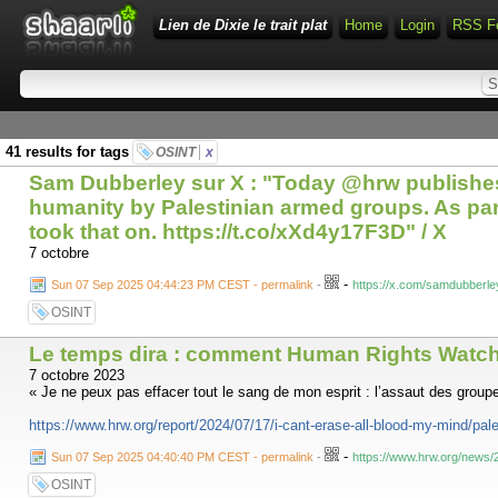
Lien de Dixie le trait plat
Home
Login
RSS F
41 results for tags
OSINT
x
Sam Dubberley sur X : "Today @hrw publishes 
humanity by Palestinian armed groups. As par
took that on. https://t.co/xXd4y17F3D" / X
7 octobre
-
Sun 07 Sep 2025 04:44:23 PM CEST - permalink
-
https://x.com/samdubberl
OSINT
Le temps dira : comment Human Rights Watch i
7 octobre 2023
« Je ne peux pas effacer tout le sang de mon esprit : l’assaut des groupe
https://www.hrw.org/report/2024/07/17/i-cant-erase-all-blood-my-mind/pal
-
Sun 07 Sep 2025 04:40:40 PM CEST - permalink
-
https://www.hrw.org/news/2
OSINT