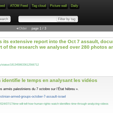
eed
ATOM Feed
Tag cloud
Picture wall
Daily
◄Older
page 1 / 3
its extensive report into the Oct 7 assault, doc
t of the research we analysed over 280 photos a
ey/status/1813458633612566712
dentifie le temps en analysant les vidéos
s armés palestiniens du 7 octobre sur l’État hébreu ».
estinian-armed-groups-october-7-assault-israel
024/07/17/time-will-tell-how-human-rights-watch-identifies-time-through-analyzing-videos