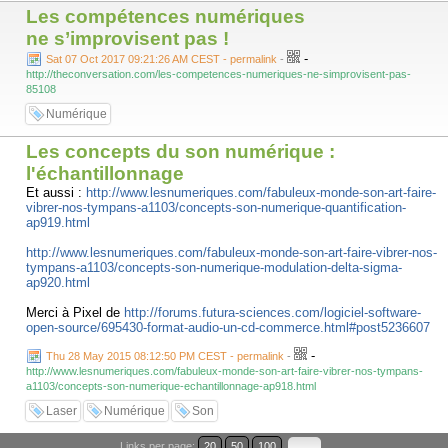
Les compétences numériques
ne s’improvisent pas !
-
Sat 07 Oct 2017 09:21:26 AM CEST - permalink
-
http://theconversation.com/les-competences-numeriques-ne-simprovisent-pas-
85108
Numérique
Les concepts du son numérique :
l'échantillonnage
Et aussi :
http://www.lesnumeriques.com/fabuleux-monde-son-art-faire-
vibrer-nos-tympans-a1103/concepts-son-numerique-quantification-
ap919.html
http://www.lesnumeriques.com/fabuleux-monde-son-art-faire-vibrer-nos-
tympans-a1103/concepts-son-numerique-modulation-delta-sigma-
ap920.html
Merci à Pixel de
http://forums.futura-sciences.com/logiciel-software-
open-source/695430-format-audio-un-cd-commerce.html#post5236607
-
Thu 28 May 2015 08:12:50 PM CEST - permalink
-
http://www.lesnumeriques.com/fabuleux-monde-son-art-faire-vibrer-nos-tympans-
a1103/concepts-son-numerique-echantillonnage-ap918.html
Laser
Numérique
Son
Links per page:
20
50
100