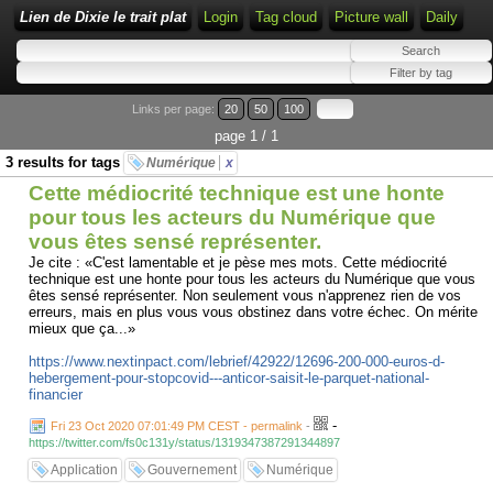
Lien de Dixie le trait plat
Login
Tag cloud
Picture wall
Daily
Links per page:
20
50
100
page 1 / 1
3 results for tags
Numérique
x
Cette médiocrité technique est une honte
pour tous les acteurs du Numérique que
vous êtes sensé représenter.
Je cite : «C'est lamentable et je pèse mes mots. Cette médiocrité
technique est une honte pour tous les acteurs du Numérique que vous
êtes sensé représenter. Non seulement vous n'apprenez rien de vos
erreurs, mais en plus vous vous obstinez dans votre échec. On mérite
mieux que ça...»
https://www.nextinpact.com/lebrief/42922/12696-200-000-euros-d-
hebergement-pour-stopcovid---anticor-saisit-le-parquet-national-
financier
-
Fri 23 Oct 2020 07:01:49 PM CEST - permalink
-
https://twitter.com/fs0c131y/status/1319347387291344897
Application
Gouvernement
Numérique