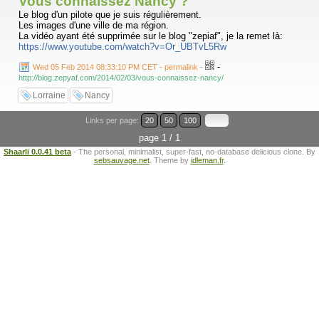
Vous connaissez Nancy ?
Le blog d'un pilote que je suis régulièrement.
Les images d'une ville de ma région.
La vidéo ayant été supprimée sur le blog "zepiaf", je la remet là:
https://www.youtube.com/watch?v=Or_UBTvL5Rw
-
Wed 05 Feb 2014 08:33:10 PM CET - permalink
-
http://blog.zepyaf.com/2014/02/03/vous-connaissez-nancy/
Lorraine
Nancy
Links per page:
20
50
100
page 1 / 1
Shaarli 0.0.41 beta
- The personal, minimalist, super-fast, no-database delicious clone. By
sebsauvage.net
. Theme by
idleman.fr
.