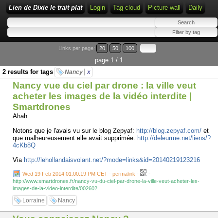
Lien de Dixie le trait plat
Login
Tag cloud
Picture wall
Daily
Links per page:
20
50
100
page 1 / 1
2 results for tags
Nancy
x
Nancy vue du ciel par drone : la ville veut
acheter les images de la vidéo interdite |
Smartdrones
Ahah.
Notons que je l'avais vu sur le blog Zepyaf:
http://blog.zepyaf.com/
et
que malheureusement elle avait supprimée.
http://deleurme.net/liens/?
4cKb8Q
Via
http://lehollandaisvolant.net/?mode=links&id=20140219123216
-
Wed 19 Feb 2014 01:00:19 PM CET - permalink
-
http://www.smartdrones.fr/nancy-vu-du-ciel-par-drone-la-ville-veut-acheter-les-
images-de-la-video-interdite/002602
Lorraine
Nancy