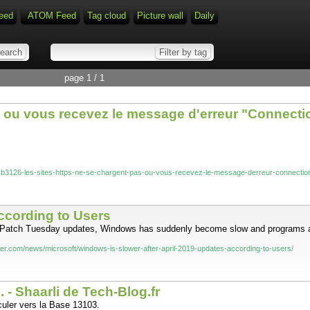
eed
ATOM Feed
Tag cloud
Picture wall
Daily
page 1 / 1
ou vous recevez le message d'erreur "Connectio
r/kb3126-les-sites-https-ne-se-chargent-pas-ou-vous-recevez-le-message-derreur-connection
ccording to Users
 2019 Patch Tuesday updates, Windows has suddenly become slow and programs a
er.com/news/microsoft/windows-is-slower-after-april-2019-updates-according-to-users/
. - Shaarli de Tech-Blog.fr
culer vers la Base 13103.