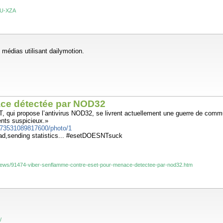
?IU-XZA
 médias utilisant dailymotion.
ace détectée par NOD32
qui propose l’antivirus NOD32, se livrent actuellement une guerre de communic
nts suspicieux.»
5273531089817600/photo/1
oad,sending statistics... #esetDOESNTsuck
/news/91474-viber-senflamme-contre-eset-pour-menace-detectee-par-nod32.htm
/