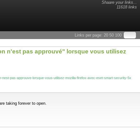
Shaare your links...
11618 links
Links per page:
20
50
100
n n'est pas approuvé" lorsque vous utilisez
-nest-pas-approuve-lorsque-vous-utilisez-mozilla-firefox-avec-eset-smart-security-5x
re taking forever to open.