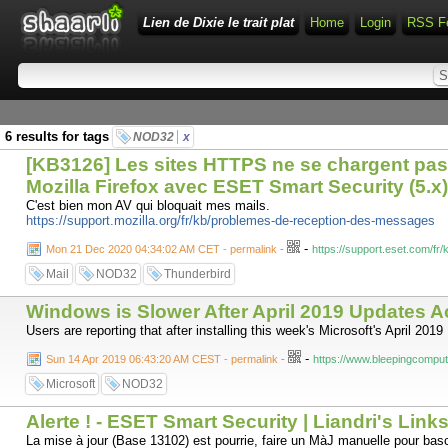
Lien de Dixie le trait plat
Home
Login
RSS F
6 results for tags
NOD32
x
[KB3126] Les sites HTTPS ne se chargent pas 
Mozilla Firefox avec ESET Smart Security (5.x)
C'est bien mon AV qui bloquait mes mails.
https://support.mozilla.org/fr/kb/problemes-de-reception-des-messages
-
Mon 21 Dec 2020 04:34:02 AM CET - permalink
-
https://support.eset.com/f
Mail
NOD32
Thunderbird
Windows is Slower After April 2019 Updates A
Users are reporting that after installing this week's Microsoft's April
-
Sun 14 Apr 2019 06:43:20 AM CEST - permalink
-
https://www.bleepingcomput
Microsoft
NOD32
Alerte ! - ESET Smart Security | Liandri's Links
La mise à jour (Base 13102) est pourrie, faire un MàJ manuelle pour bas