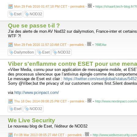
-
Mon 29 Feb 2016 01:47:18 PM CET - permalink
-
https://shaarli.tech-blog.fr/
Eset
NOD32
Que se passe t-il ?
J'ai des alerte de mon AV Nod32 sur dailymotion, France-inter et certains
WTF ?!
-
Mon 29 Feb 2016 11:57:10 AM CET - permalink
-
?8liEAw
Dailymotion
Eset
NOD32
Viber s'enflamme contre ESET pour une men
«Viber Media, connu pour son application de messagerie mobile, et ESET, 
des processus silencieux que l’antivirus épingle comme des comporteme
Le message de Eset est clair :
https://twitter.com/esetglobal/status/54
Sorry @Viber,but the privacy of our customers comes first.Silent downl
via
http://www.pcinpact.com/
-
Thu 18 Dec 2014 09:08:25 PM CET - permalink
-
http://www.nextinpact.com
Eset
NOD32
We Live Security
Le nouveau blog de Eset, l'éditeur de NOD32
-
Fri 08 Mar 2013 08:05:27 AM CET - permalink
-
http://www.welivesecurity.com