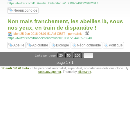
https://twitter.com/B_Rouille_Idele/status/1300872401220182017
Néonicotinoïde
Non mais franchement, les abeilles là, sous
nos yeux, en train de disparaître !
-
Mon 25 Jun 2018 06:01:51 AM CEST - permalink
-
https://twitter.com/franceinter/status/1010387294413578240
Abeille
Apiculture
Biologie
Néonicotinoïde
Politique
Links per page:
20
50
100
page 1 / 1
Shaarli 0.0.41 beta
- The personal, minimalist, super-fast, no-database delicious clone. By
sebsauvage.net
. Theme by
idleman.fr
.