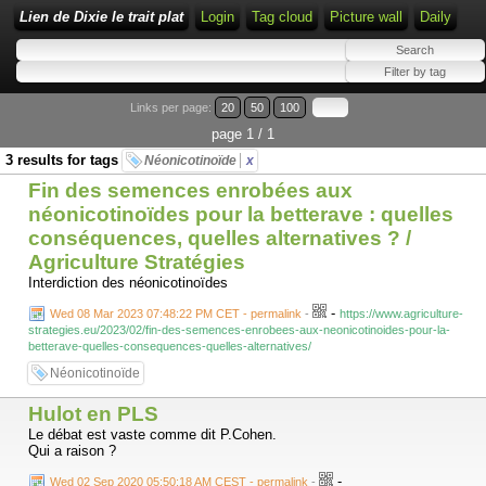
Lien de Dixie le trait plat
Login
Tag cloud
Picture wall
Daily
Links per page:
20
50
100
page 1 / 1
3 results for tags
Néonicotinoïde
x
Fin des semences enrobées aux
néonicotinoïdes pour la betterave : quelles
conséquences, quelles alternatives ? /
Agriculture Stratégies
Interdiction des néonicotinoïdes
-
Wed 08 Mar 2023 07:48:22 PM CET - permalink
-
https://www.agriculture-
strategies.eu/2023/02/fin-des-semences-enrobees-aux-neonicotinoides-pour-la-
betterave-quelles-consequences-quelles-alternatives/
Néonicotinoïde
Hulot en PLS
Le débat est vaste comme dit P.Cohen.
Qui a raison ?
-
Wed 02 Sep 2020 05:50:18 AM CEST - permalink
-