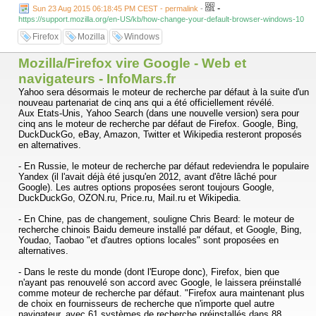
-
Sun 23 Aug 2015 06:18:45 PM CEST - permalink
-
https://support.mozilla.org/en-US/kb/how-change-your-default-browser-windows-10
Firefox
Mozilla
Windows
Mozilla/Firefox vire Google - Web et
navigateurs - InfoMars.fr
Yahoo sera désormais le moteur de recherche par défaut à la suite d'un
nouveau partenariat de cinq ans qui a été officiellement révélé.
Aux Etats-Unis, Yahoo Search (dans une nouvelle version) sera pour
cinq ans le moteur de recherche par défaut de Firefox. Google, Bing,
DuckDuckGo, eBay, Amazon, Twitter et Wikipedia resteront proposés
en alternatives.
- En Russie, le moteur de recherche par défaut redeviendra le populaire
Yandex (il l'avait déjà été jusqu'en 2012, avant d'être lâché pour
Google). Les autres options proposées seront toujours Google,
DuckDuckGo, OZON.ru, Price.ru, Mail.ru et Wikipedia.
- En Chine, pas de changement, souligne Chris Beard: le moteur de
recherche chinois Baidu demeure installé par défaut, et Google, Bing,
Youdao, Taobao "et d'autres options locales" sont proposées en
alternatives.
- Dans le reste du monde (dont l'Europe donc), Firefox, bien que
n'ayant pas renouvelé son accord avec Google, le laissera préinstallé
comme moteur de recherche par défaut. "Firefox aura maintenant plus
de choix en fournisseurs de recherche que n'importe quel autre
navigateur, avec 61 systèmes de recherche préinstallés dans 88