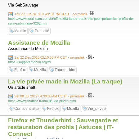
Via SebSauvage
-
Thu 27 Jun 2019 07:49:10 PM CEST - permalink
-
https://www.nextinpact.com/brief/mozilla-lance-track-this-pour-polluer-les-profils-de-
suivi-publicitaire-9202.htm
Mozilla
Publicité
Assistance de Mozilla
Assistance de Mozilla
-
Sat 22 Dec 2018 02:10:58 PM CET - permalink
-
https://support.mozilla.org/fr/
Firefox
Mozilla
Thunderbird
La vie privée made in Mozilla (La traque)
Un article shaft
-
Sat 08 Jul 2017 04:39:00 AM CEST - permalink
-
https://www.shaftinc.fr/mozilla-vie-privee.html
Confidentialité
Firefox
Mozilla
Vie_privée
Firefox et Thunderbird : Sauvegarde et
restauration des profils | Astuces | IT-
Connect