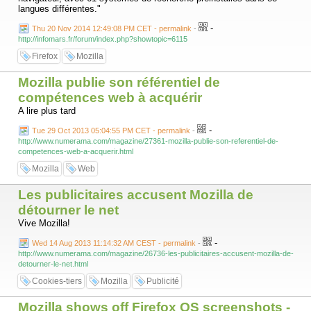
langues différentes."
-
Thu 20 Nov 2014 12:49:08 PM CET - permalink
-
http://infomars.fr/forum/index.php?showtopic=6115
Firefox
Mozilla
Mozilla publie son référentiel de
compétences web à acquérir
A lire plus tard
-
Tue 29 Oct 2013 05:04:55 PM CET - permalink
-
http://www.numerama.com/magazine/27361-mozilla-publie-son-referentiel-de-
competences-web-a-acquerir.html
Mozilla
Web
Les publicitaires accusent Mozilla de
détourner le net
Vive Mozilla!
-
Wed 14 Aug 2013 11:14:32 AM CEST - permalink
-
http://www.numerama.com/magazine/26736-les-publicitaires-accusent-mozilla-de-
detourner-le-net.html
Cookies-tiers
Mozilla
Publicité
Mozilla shows off Firefox OS screenshots -