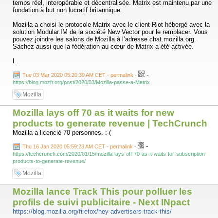
temps réel, interopérable et décentralisée. Matrix est maintenu par une
fondation à but non lucratif britannique.
Mozilla a choisi le protocole Matrix avec le client Riot hébergé avec la
solution Modular.IM de la société New Vector pour le remplacer. Vous
pouvez joindre les salons de Mozilla à l’adresse chat.mozilla.org.
Sachez aussi que la fédération au cœur de Matrix a été activée.
L
-
Tue 03 Mar 2020 05:20:39 AM CET - permalink
-
https://blog.mozfr.org/post/2020/03/Mozilla-passe-a-Matrix
Mozilla
Mozilla lays off 70 as it waits for new
products to generate revenue | TechCrunch
Mozilla a licencié 70 personnes. :-(
-
Thu 16 Jan 2020 05:59:23 AM CET - permalink
-
https://techcrunch.com/2020/01/15/mozilla-lays-off-70-as-it-waits-for-subscription-
products-to-generate-revenue/
Mozilla
Mozilla lance Track This pour polluer les
profils de suivi publicitaire - Next INpact
https://blog.mozilla.org/firefox/hey-advertisers-track-this/