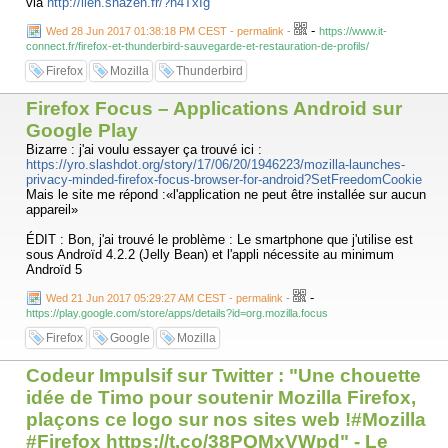
via
http://lien.shazen.fr/?h4TxIg
-
Wed 28 Jun 2017 01:38:18 PM CEST - permalink
-
https://www.it-
connect.fr/firefox-et-thunderbird-sauvegarde-et-restauration-de-profils/
Firefox
Mozilla
Thunderbird
Firefox Focus – Applications Android sur
Google Play
Bizarre : j'ai voulu essayer ça trouvé ici :
https://yro.slashdot.org/story/17/06/20/1946223/mozilla-launches-
privacy-minded-firefox-focus-browser-for-android?SetFreedomCookie
Mais le site me répond :«l'application ne peut être installée sur aucun
appareil»
ÉDIT : Bon, j'ai trouvé le problème : Le smartphone que j'utilise est
sous Androïd 4.2.2 (Jelly Bean) et l'appli nécessite au minimum
Androïd 5
-
Wed 21 Jun 2017 05:29:27 AM CEST - permalink
-
https://play.google.com/store/apps/details?id=org.mozilla.focus
Firefox
Google
Mozilla
Codeur Impulsif sur Twitter : "Une chouette
idée de Timo pour soutenir Mozilla Firefox,
plaçons ce logo sur nos sites web !#Mozilla
#Firefox https://t.co/38PQMxVWpd" - Le