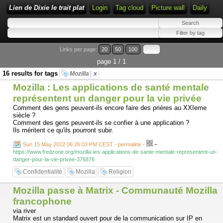
Lien de Dixie le trait plat
Login
Tag cloud
Picture wall
Daily
Links per page:
20
50
100
page 1 / 1
16 results for tags
Mozilla
x
Mozilla : Les applications de santé mentale
représentent un danger pour la vie privée
Comment des gens peuvent-ils encore faire des prières au XXIeme
siècle ?
Comment des gens peuvent-ils se confier à une application ?
Ils méritent ce qu'ils pourront subir.
-
Sun 15 May 2022 06:26:03 PM CEST - permalink
-
https://www.fredzone.org/mozilla-les-applications-de-sante-mentale-representent-un-
danger-pour-la-vie-privee-376876
Confidentialité
Mozilla
Religion
Mozilla passe à Matrix - Communauté Mozilla
francophone
via river
Matrix est un standard ouvert pour de la communication sur IP en