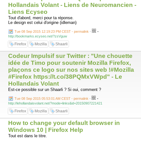
Hollandais Volant - Liens de Neuromancien -
Liens Ecyseo
Tout d'abord, merci pour ta réponse.
Le design est celui d'origine (idleman)
-
Tue 08 Sep 2015 12:19:23 PM CEST - permalink
-
http://bookmarks.ecyseo.net/?zsVguw
Firefox
Mozilla
Shaarli
Codeur Impulsif sur Twitter : "Une chouette
idée de Timo pour soutenir Mozilla Firefox,
plaçons ce logo sur nos sites web !#Mozilla
#Firefox https://t.co/38PQMxVWpd" - Le
Hollandais Volant
Est-ce possible sur un Shaarli ? Si oui, comment ?
-
Tue 08 Sep 2015 05:53:01 AM CEST - permalink
-
http://lehollandaisvolant.net/?mode=links&id=20150907221421
Firefox
Mozilla
Shaarli
How to change your default browser in
Windows 10 | Firefox Help
Tout est dans le titre.