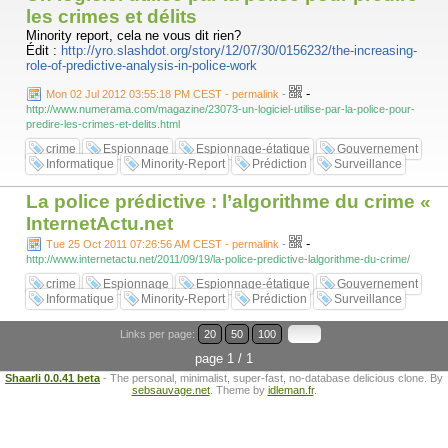
les crimes et délits
Minority report, cela ne vous dit rien?
Édit :
http://yro.slashdot.org/story/12/07/30/0156232/the-increasing-
role-of-predictive-analysis-in-police-work
-
Mon 02 Jul 2012 03:55:18 PM CEST - permalink
-
http://www.numerama.com/magazine/23073-un-logiciel-utilise-par-la-police-pour-
predire-les-crimes-et-delits.html
crime
Espionnage
Espionnage-étatique
Gouvernement
Informatique
Minority-Report
Prédiction
Surveillance
La police prédictive : l’algorithme du crime «
InternetActu.net
-
Tue 25 Oct 2011 07:26:56 AM CEST - permalink
-
http://www.internetactu.net/2011/09/19/la-police-predictive-lalgorithme-du-crime/
crime
Espionnage
Espionnage-étatique
Gouvernement
Informatique
Minority-Report
Prédiction
Surveillance
Links per page:
20
50
100
page 1 / 1
Shaarli 0.0.41 beta
- The personal, minimalist, super-fast, no-database delicious clone. By
sebsauvage.net
. Theme by
idleman.fr
.