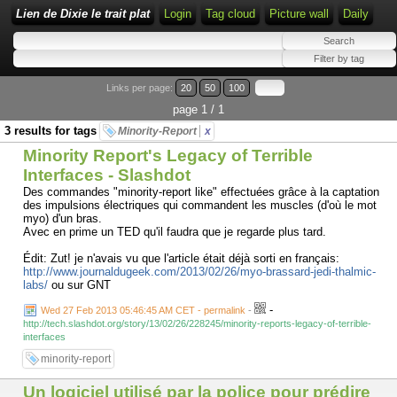
Lien de Dixie le trait plat
Login
Tag cloud
Picture wall
Daily
Links per page:
20
50
100
page 1 / 1
3 results for tags
Minority-Report
x
Minority Report's Legacy of Terrible
Interfaces - Slashdot
Des commandes "minority-report like" effectuées grâce à la captation
des impulsions électriques qui commandent les muscles (d'où le mot
myo) d'un bras.
Avec en prime un TED qu'il faudra que je regarde plus tard.
Édit: Zut! je n'avais vu que l'article était déjà sorti en français:
http://www.journaldugeek.com/2013/02/26/myo-brassard-jedi-thalmic-
labs/
ou sur GNT
-
Wed 27 Feb 2013 05:46:45 AM CET - permalink
-
http://tech.slashdot.org/story/13/02/26/228245/minority-reports-legacy-of-terrible-
interfaces
minority-report
Un logiciel utilisé par la police pour prédire