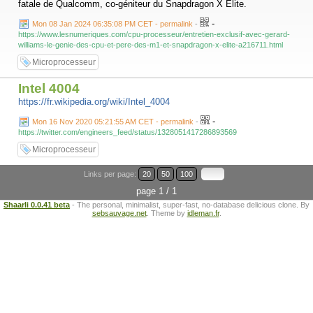
fatale de Qualcomm, co-géniteur du Snapdragon X Elite.
-
Mon 08 Jan 2024 06:35:08 PM CET - permalink
-
https://www.lesnumeriques.com/cpu-processeur/entretien-exclusif-avec-gerard-
williams-le-genie-des-cpu-et-pere-des-m1-et-snapdragon-x-elite-a216711.html
Microprocesseur
Intel 4004
https://fr.wikipedia.org/wiki/Intel_4004
-
Mon 16 Nov 2020 05:21:55 AM CET - permalink
-
https://twitter.com/engineers_feed/status/1328051417286893569
Microprocesseur
Links per page:
20
50
100
page 1 / 1
Shaarli 0.0.41 beta
- The personal, minimalist, super-fast, no-database delicious clone. By
sebsauvage.net
. Theme by
idleman.fr
.