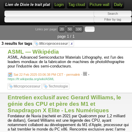
Lien de Dixie le trait plat
Login
Tag cloud
Picture wall
Daily
Links per page:
20
50
100
page 1 / 1
3 results for tags
Microprocesseur
x
ASML — Wikipédia
ASML, Advanced Semiconductor Materials Lithography, est l'un des
leaders mondiaux de la fabrication de machines de photolithographie
pour l'industrie des semi-conducteurs.
-
Sat 22 Feb 2025 03:06:38 PM CET - permalink
-
https://fr.wikipedia.org/wiki/ASML
Microprocesseur
Technologie
Entretien exclusif avec Gerard Williams, le
génie des CPU et père des M1 et
Snapdragon X Elite - Les Numériques
Fondateur de Nuvia (racheté en 2021 par Qualcomm pour 1,2 milliard
de dollars), Gerard Williams est une légende des CPU, ayant
notamment collaboré au développement du M1 d’Apple, processeur qui
a fait trembler le monde du PC x86. Rencontre exclusive avec l’arme