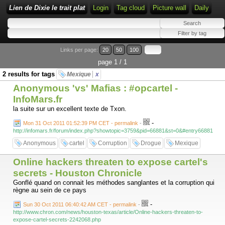
Lien de Dixie le trait plat
Login
Tag cloud
Picture wall
Daily
Links per page:
20
50
100
page 1 / 1
2 results for tags
Mexique
x
Anonymous 'vs' Mafias : #opcartel -
InfoMars.fr
la suite sur un excellent texte de Txon.
-
Mon 31 Oct 2011 01:52:39 PM CET - permalink
-
http://infomars.fr/forum/index.php?showtopic=3759&pid=66881&st=0&#entry66881
Anonymous
cartel
Corruption
Drogue
Mexique
Online hackers threaten to expose cartel's
secrets - Houston Chronicle
Gonflé quand on connait les méthodes sanglantes et la corruption qui
règne au sein de ce pays
-
Sun 30 Oct 2011 06:40:42 AM CET - permalink
-
http://www.chron.com/news/houston-texas/article/Online-hackers-threaten-to-
expose-cartel-secrets-2242068.php