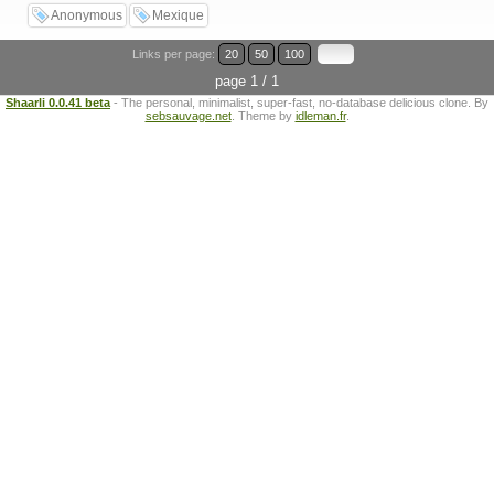
Anonymous
Mexique
Links per page:
20
50
100
page 1 / 1
Shaarli 0.0.41 beta
- The personal, minimalist, super-fast, no-database delicious clone. By
sebsauvage.net
. Theme by
idleman.fr
.