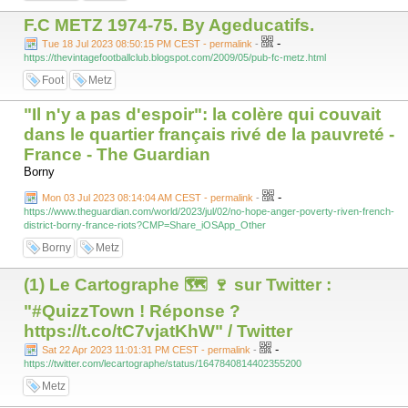
F.C METZ 1974-75. By Ageducatifs.
-
Tue 18 Jul 2023 08:50:15 PM CEST - permalink
-
https://thevintagefootballclub.blogspot.com/2009/05/pub-fc-metz.html
Foot
Metz
"Il n'y a pas d'espoir": la colère qui couvait
dans le quartier français rivé de la pauvreté -
France - The Guardian
Borny
-
Mon 03 Jul 2023 08:14:04 AM CEST - permalink
-
https://www.theguardian.com/world/2023/jul/02/no-hope-anger-poverty-riven-french-
district-borny-france-riots?CMP=Share_iOSApp_Other
Borny
Metz
(1) Le Cartographe 🗺 🍷 sur Twitter :
"#QuizzTown ! Réponse ?
https://t.co/tC7vjatKhW" / Twitter
-
Sat 22 Apr 2023 11:01:31 PM CEST - permalink
-
https://twitter.com/lecartographe/status/1647840814402355200
Metz