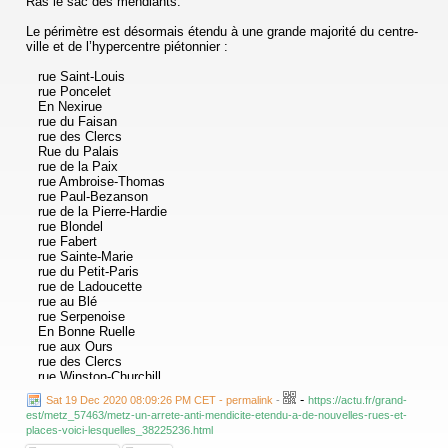
Ras le sac des mendiants.
Le périmètre est désormais étendu à une grande majorité du centre-
ville et de l’hypercentre piétonnier :
rue Saint-Louis
rue Poncelet
En Nexirue
rue du Faisan
rue des Clercs
Rue du Palais
rue de la Paix
rue Ambroise-Thomas
rue Paul-Bezanson
rue de la Pierre-Hardie
rue Blondel
rue Fabert
rue Sainte-Marie
rue du Petit-Paris
rue de Ladoucette
rue au Blé
rue Serpenoise
En Bonne Ruelle
rue aux Ours
rue des Clercs
rue Winston-Churchill
rue de la Tête-d’Or
-
Sat 19 Dec 2020 08:09:26 PM CET - permalink
-
https://actu.fr/grand-
rue du Change
est/metz_57463/metz-un-arrete-anti-mendicite-etendu-a-de-nouvelles-rues-et-
rue Dupont-des-Loges
places-voici-lesquelles_38225236.html
En Chaplerue