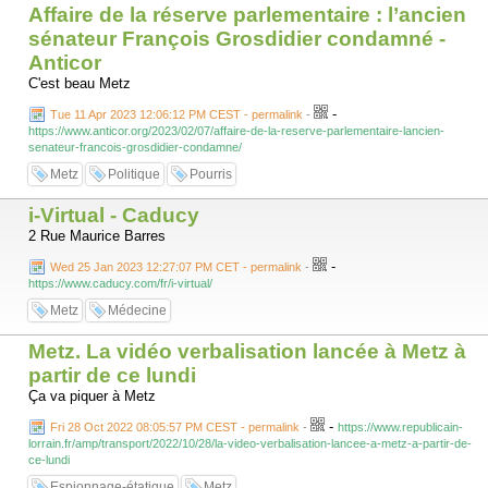
Affaire de la réserve parlementaire : l’ancien
sénateur François Grosdidier condamné -
Anticor
C'est beau Metz
-
Tue 11 Apr 2023 12:06:12 PM CEST - permalink
-
https://www.anticor.org/2023/02/07/affaire-de-la-reserve-parlementaire-lancien-
senateur-francois-grosdidier-condamne/
Metz
Politique
Pourris
i-Virtual - Caducy
2 Rue Maurice Barres
-
Wed 25 Jan 2023 12:27:07 PM CET - permalink
-
https://www.caducy.com/fr/i-virtual/
Metz
Médecine
Metz. La vidéo verbalisation lancée à Metz à
partir de ce lundi
Ça va piquer à Metz
-
Fri 28 Oct 2022 08:05:57 PM CEST - permalink
-
https://www.republicain-
lorrain.fr/amp/transport/2022/10/28/la-video-verbalisation-lancee-a-metz-a-partir-de-
ce-lundi
Espionnage-étatique
Metz