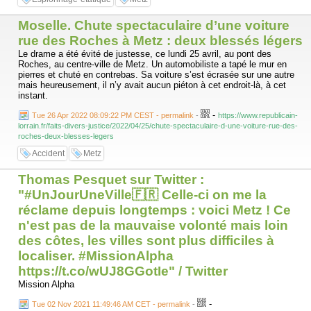
Moselle​. Chute spectaculaire d’une voiture
rue des Roches à Metz : deux blessés légers
Le drame a été évité de justesse, ce lundi 25 avril, au pont des
Roches, au centre-ville de Metz. Un automobiliste a tapé le mur en
pierres et chuté en contrebas. Sa voiture s’est écrasée sur une autre
mais heureusement, il n’y avait aucun piéton à cet endroit-là, à cet
instant.
-
Tue 26 Apr 2022 08:09:22 PM CEST - permalink
-
https://www.republicain-
lorrain.fr/faits-divers-justice/2022/04/25/chute-spectaculaire-d-une-voiture-rue-des-
roches-deux-blesses-legers
Accident
Metz
Thomas Pesquet sur Twitter :
"#UnJourUneVille🇫🇷 Celle-ci on me la
réclame depuis longtemps : voici Metz ! Ce
n'est pas de la mauvaise volonté mais loin
des côtes, les villes sont plus difficiles à
localiser. #MissionAlpha
https://t.co/wUJ8GGotIe" / Twitter
Mission Alpha
-
Tue 02 Nov 2021 11:49:46 AM CET - permalink
-