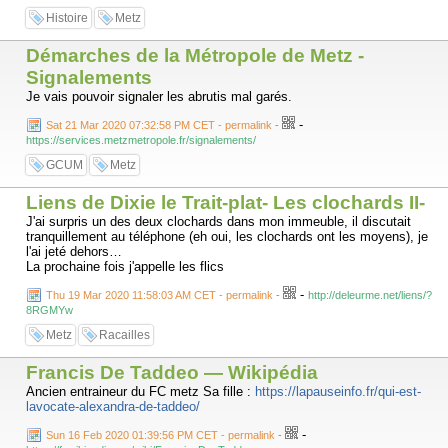
impasse Saint-Jean
Histoire
Metz
place de Chambre
place Saint-Jacques
place Saint-Louis
Démarches de la Métropole de Metz -
place Coislin
Signalements
place Jean-Paul-II
place du Quarteau
Je vais pouvoir signaler les abrutis mal garés.
place Saint-Simplice
-
place Armand-Knecht (Carrefour City de la rue des Clercs)
Sat 21 Mar 2020 07:32:58 PM CET - permalink
-
place Saint-Étienne
https://services.metzmetropole.fr/signalements/
cour du marché couvert
GCUM
Metz
place d’Armes Jacques-François-Blondel
place Sainte-Croix
Liens de Dixie le Trait-plat- Les clochards II-
place des Paraiges
place Saint-Martin
J'ai surpris un des deux clochards dans mon immeuble, il discutait
place de la République
tranquillement au téléphone (eh oui, les clochards ont les moyens), je
Esplanade
l'ai jeté dehors…
square Boufflers
La prochaine fois j'appelle les flics
place du Pont-à-Seille
-
Thu 19 Mar 2020 11:58:03 AM CET - permalink
-
http://deleurme.net/liens/?
8RGMYw
Metz
Racailles
Francis De Taddeo — Wikipédia
Ancien entraineur du FC metz Sa fille :
https://lapauseinfo.fr/qui-est-
lavocate-alexandra-de-taddeo/
-
Sun 16 Feb 2020 01:39:56 PM CET - permalink
-