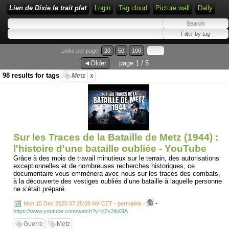
Lien de Dixie le trait plat
Login
Tag cloud
Picture wall
Daily
Links per page:
20
50
100
◄Older
page 1 / 5
98 results for tags
Metz
x
Sur les Traces de la Bataille de Metz (1944) :
l'histoire d'une bataille oubliée - YouTube
Grâce à des mois de travail minutieux sur le terrain, des autorisations
exceptionnelles et de nombreuses recherches historiques, ce
documentaire vous emmènera avec nous sur les traces des combats,
à la découverte des vestiges oubliés d’une bataille à laquelle personne
ne s’était préparé.
-
Mon 15 Dec 2025 07:25:09 AM CET - permalink
-
https://www.youtube.com/watch?v=ijl7x2ibX9A
Guerre
Metz