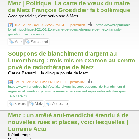
Metz | Politique. La carte de vœux du maire
de Metz François Grosdidier fait polémique
Avec grosdidier, c'est sarkoland à Metz
-
Tue 12 Jan 2021 06:32:26 PM CET - permalink
-
https://www.republicain-
lorrain.fr/politique/2021/01/11/la-carte-de-voeux-du-maire-de-metz-francois-
grosdidier-fait-polemique
Metz
Sarkoland
Soupçons de blanchiment d'argent au
Luxembourg : trois mis en examen au centre
privé de radiothérapie de Metz
Claude Bernard… la clinique pourrie de Metz
-
Sat 19 Dec 2020 08:29:48 PM CET - permalink
-
https://www.francebleu.fr/infos/faits-divers-justice/soupcons-de-blanchiment-d-
argent-au-luxembourg-trois-mis-en-examen-au-centre-prive-de-radiotherapie-
1607712678
Bavure
Metz
Médecine
Metz : un arrêté anti-mendicité étendu à de
nouvelles rues et places, voici lesquelles |
Lorraine Actu
Il était temps…