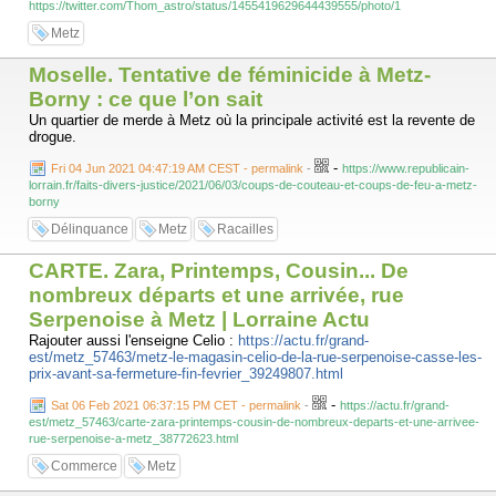
https://twitter.com/Thom_astro/status/1455419629644439555/photo/1
Metz
Moselle. Tentative de féminicide à Metz-
Borny : ce que l’on sait
Un quartier de merde à Metz où la principale activité est la revente de
drogue.
-
Fri 04 Jun 2021 04:47:19 AM CEST - permalink
-
https://www.republicain-
lorrain.fr/faits-divers-justice/2021/06/03/coups-de-couteau-et-coups-de-feu-a-metz-
borny
Délinquance
Metz
Racailles
CARTE. Zara, Printemps, Cousin... De
nombreux départs et une arrivée, rue
Serpenoise à Metz | Lorraine Actu
Rajouter aussi l'enseigne Celio :
https://actu.fr/grand-
est/metz_57463/metz-le-magasin-celio-de-la-rue-serpenoise-casse-les-
prix-avant-sa-fermeture-fin-fevrier_39249807.html
-
Sat 06 Feb 2021 06:37:15 PM CET - permalink
-
https://actu.fr/grand-
est/metz_57463/carte-zara-printemps-cousin-de-nombreux-departs-et-une-arrivee-
rue-serpenoise-a-metz_38772623.html
Commerce
Metz