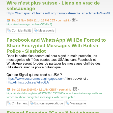
Wire n'est plus suisse - Liens en vrac de
sebsauvage
https://framapiaf.s3.framasoft.org/framapiaf/media_attachments/files/00
-
Thu 21 Nov 2019 12:14:23 PM CET - permalink
-
https://sebsauvage.net/links/?2IdhcQ
Confidentialité
Messagerie
Facebook and WhatsApp Will Be Forced to
Share Encrypted Messages With British
Police - Slashdot
Dans le cadre d'un accord qui sera signé le mois prochain, les
messageries chiffrées basées aux USA incluant Facebook et
WhatsApp seront forcées de partager les messages chiffrés des
utilisateurs avec la police britannique.
Quid de Signal qui est basé au USA ?
https://www.securemessagingapps.com/
lien trouvé ici :
http://links.cochi.se/?dn-BLA
-
Sun 29 Sep 2019 07:43:31 AM CEST - permalink
-
https://it.slashdot.org/story/19/09/28/1638246/facebook-and-whatsapp-will-be-
forced-to-share-encrypted-messages-with-british-police
Chiffrement
Espionnage-étatique
Messagerie
Edward Snowden "Ce qu'il faut changer,