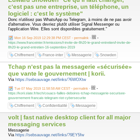
c'est pas une entreprise, un téléphone, un
logiciel : c'est le système"
Donc n'utilisez pas WhatsApp ou Telegram, à moins de ne pas avoir
d'alternative. Vous devriez plutôt utiliser Signal Messenger ou
l'application Wire. Elles sont disponibles gratuitement."
-
Mon 16 Sep 2019 12:29:38 PM CEST - permalink
-
https://www.franceinter.fr/emissions/l-invite-de-8h20-le-grand-entretien/l-invite-de-
8h20-le-grand-entretien-16-septembre-2019
Chiffrement
France-inter
Messagerie
Snowden
Tchap n'est pas la messagerie «sécurisée»
que vante le gouvernement | korii.
Via
https://sebsauvage.net/links/?6WOXtw
-
Tue 07 May 2019 11:58:58 AM CEST - permalink
-
https://korii.slate.fr/tech/couacs-failles-deboires-tchap-messagerie-securisee-
gouvernement-francais-telegram-riot-cybersecurite
Chiffrement
Confidentialité
Messagerie
volt | fast native desktop client for all major
messaging services
Messagerie
Via
https://sebsauvage.net/links/?9EY5fw