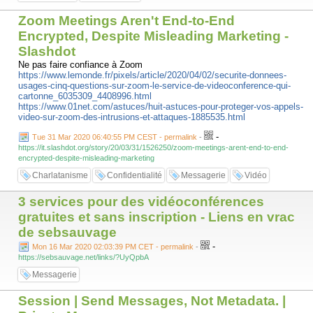
Zoom Meetings Aren't End-to-End
Encrypted, Despite Misleading Marketing -
Slashdot
Ne pas faire confiance à Zoom
https://www.lemonde.fr/pixels/article/2020/04/02/securite-donnees-
usages-cinq-questions-sur-zoom-le-service-de-videoconference-qui-
cartonne_6035309_4408996.html
https://www.01net.com/astuces/huit-astuces-pour-proteger-vos-appels-
video-sur-zoom-des-intrusions-et-attaques-1885535.html
-
Tue 31 Mar 2020 06:40:55 PM CEST - permalink
-
https://it.slashdot.org/story/20/03/31/1526250/zoom-meetings-arent-end-to-end-
encrypted-despite-misleading-marketing
Charlatanisme
Confidentialité
Messagerie
Vidéo
3 services pour des vidéoconférences
gratuites et sans inscription - Liens en vrac
de sebsauvage
-
Mon 16 Mar 2020 02:03:39 PM CET - permalink
-
https://sebsauvage.net/links/?UyQpbA
Messagerie
Session | Send Messages, Not Metadata. |