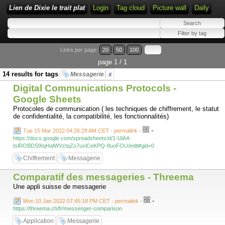
Lien de Dixie le trait plat
Login
Tag cloud
Picture wall
Daily
Links per page:
20
50
100
page 1 / 1
14 results for tags
Messagerie
x
Digital Communications Protocols -
Google Sheets
Protocoles de communication ( les techniques de chiffrement, le statut
de confidentialité, la compatibilité, les fonctionnalités)
-
Tue 15 Mar 2022 04:26:28 AM CET - permalink
-
https://docs.google.com/spreadsheets/d/1-UlA4-
tslROBDS9IqHalWVztqZo7uxlCeKPQ-8uoFOU/edit#gid=0
Chiffrement
Messagerie
Comparatif des messageries - Threema
Une appli suisse de messagerie
-
Mon 10 Jan 2022 07:45:18 PM CET - permalink
-
https://threema.ch/fr/messenger-comparison
Application
Messagerie