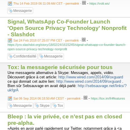
-
Thu 14 Feb 2019 06:11:09 AM CET - permalink
-
https://volt.ws/
Messagerie
Signal, WhatsApp Co-Founder Launch
'Open Source Privacy Technology' Nonprofit
- Slashdot
-
Sat 24 Feb 2018 07:25:07 PM CET - permalink
-
https://yro.slashdot.org/story/18/02/24/1615245/signal-whatsapp-co-founder-launch-
open-source-privacy-technology-nonprofit
Confidentialité
Messagerie
Tox: la messagerie sécurisée pour tous
Une messagerie alternative à Skype: Messages, appels, vidéo.
Découvert grâce à cet article:
http://www.wired.com/2014/09/oxguard
ce qui donnait cet autre lien:
http://www.wired.com/2014/09/oxguard
.
Bien sûr Sebsauvage en avait déjà parlé:
http://sebsauvage.net/links/?
ukfgrA
-
Sat 06 Sep 2014 06:18:50 AM CEST - permalink
-
https://tox.im/fr#features
Messagerie
Skype
Tox
Bleep : la vie privée, ce n’est pas en closed
pre-alpha.
«Après en avoir parlé rapidement sur Twitter, notamment grâce à <a