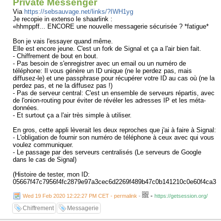
Private Messenger
Via
https://sebsauvage.net/links/?IWH1yg
Je recopie in extenso le shaarlink :
«hhmppff... ENCORE une nouvelle messagerie sécurisée ? *fatigue*
Bon je vais l'essayer quand même.
Elle est encore jeune. C'est un fork de Signal et ça a l'air bien fait.
- Chiffrement de bout en bout.
- Pas besoin de s'enregistrer avec un email ou un numéro de
téléphone: Il vous génère un ID unique (ne le perdez pas, mais
diffusez-le) et une passphrase pour récupérer votre ID au cas où (ne la
perdez pas, et ne la diffusez pas !)
- Pas de serveur central: C'est un ensemble de serveurs répartis, avec
de l'onion-routing pour éviter de révéler les adresses IP et les méta-
données.
- Et surtout ça a l'air très simple à utiliser.
En gros, cette appli lèverait les deux reproches que j'ai à faire à Signal:
- L'obligation de fournir son numéro de téléphone à ceux avec qui vous
voulez communiquer.
- Le passage par des serveurs centralisés (Le serveurs de Google
dans le cas de Signal)
(Histoire de tester, mon ID:
05667f47c7956f4fc2879e97a3cec6d2269f489b47c0b141210c0e60f4ca31
-
Wed 19 Feb 2020 12:22:27 PM CET - permalink
-
https://getsession.org/
Chiffrement
Messagerie