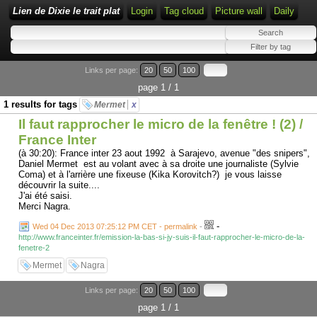
Lien de Dixie le trait plat
Login
Tag cloud
Picture wall
Daily
Links per page:
20
50
100
page 1 / 1
1 results for tags
Mermet
x
Il faut rapprocher le micro de la fenêtre ! (2) /
France Inter
(à 30:20): France inter 23 aout 1992 à Sarajevo, avenue "des snipers",
Daniel Mermet est au volant avec à sa droite une journaliste (Sylvie
Coma) et à l'arrière une fixeuse (Kika Korovitch?) je vous laisse
découvrir la suite....
J'ai été saisi.
Merci Nagra.
-
Wed 04 Dec 2013 07:25:12 PM CET - permalink
-
http://www.franceinter.fr/emission-la-bas-si-jy-suis-il-faut-rapprocher-le-micro-de-la-
fenetre-2
Mermet
Nagra
Links per page:
20
50
100
page 1 / 1