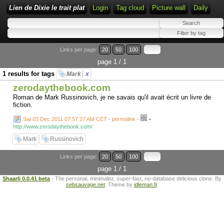
Lien de Dixie le trait plat
Login
Tag cloud
Picture wall
Daily
Links per page:
20
50
100
page 1 / 1
1 results for tags
Mark
x
zerodaythebook.com
Roman de Mark Russinovich, je ne savais qu'il avait écrit un livre de
fiction.
-
Sat 03 Dec 2011 07:57:27 AM CET - permalink
-
http://www.zerodaythebook.com/
Mark
Russinovich
Links per page:
20
50
100
page 1 / 1
Shaarli 0.0.41 beta
- The personal, minimalist, super-fast, no-database delicious clone. By
sebsauvage.net
. Theme by
idleman.fr
.