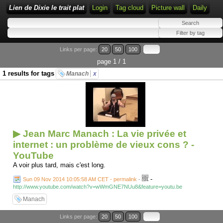
Lien de Dixie le trait plat
Login
Tag cloud
Picture wall
Daily
Links per page:
20
50
100
page 1 / 1
1 results for tags
Manach
x
▶ Jean Marc Manach : La vie privée et
internet : un problème de vieux cons ? -
YouTube
A voir plus tard, mais c'est long.
-
Sun 09 Nov 2014 10:05:58 AM CET - permalink
-
http://www.youtube.com/watch?v=wWmGNE7NUu8&feature=youtu.be
Manach
Links per page:
20
50
100