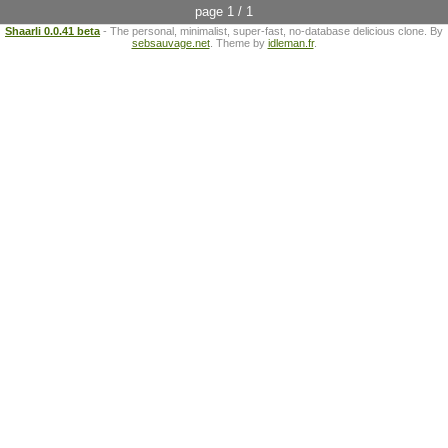
page 1 / 1
Shaarli 0.0.41 beta
- The personal, minimalist, super-fast, no-database delicious clone. By
sebsauvage.net
. Theme by
idleman.fr
.