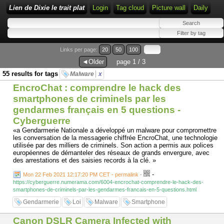
Lien de Dixie le trait plat
Login
Tag cloud
Picture wall
Daily
Links per page:
20
50
100
◄Older
page 1 / 3
55 results for tags
Malware
x
EncroChat : comprendre le hack des
smartphones de criminels par les
gendarmes français en 5 questions -
Cyberguerre
«a Gendarmerie Nationale a développé un malware pour compromettre
les conversation de la messagerie chiffrée EncroChat, une technologie
utilisée par des milliers de criminels. Son action a permis aux polices
européennes de démanteler des réseaux de grands envergure, avec
des arrestations et des saisies records à la clé. »
-
Mon 22 Feb 2021 12:17:20 PM CET - permalink
-
https://cyberguerre.numerama.com/6004-encrochat-comprendre-le-hack-des-
smartphones-de-criminels-par-les-gendarmes-francais-en-5-questions.html
Gendarmerie
Loi
Malware
Smartphone
Canon DSLR Camera Infected with