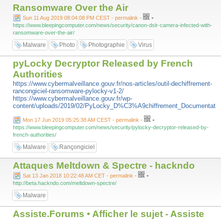
Ransomware Over the Air
-
Sun 11 Aug 2019 08:04:08 PM CEST - permalink
-
https://www.bleepingcomputer.com/news/security/canon-dslr-camera-infected-with-
ransomware-over-the-air/
Malware
Photo
Photographie
Virus
pyLocky Decryptor Released by French
Authorities
https://www.cybermalveillance.gouv.fr/nos-articles/outil-dechiffrement-
rancongiciel-ransomware-pylocky-v1-2/
https://www.cybermalveillance.gouv.fr/wp-
content/uploads/2019/02/PyLocky_D%C3%A9chiffrement_Documentatio
-
Mon 17 Jun 2019 05:25:38 AM CEST - permalink
-
https://www.bleepingcomputer.com/news/security/pylocky-decryptor-released-by-
french-authorities/
Malware
Rançongiciel
Attaques Meltdown & Spectre - hackndo
-
Sat 13 Jan 2018 10:22:48 AM CET - permalink
-
http://beta.hackndo.com/meltdown-spectre/
Malware
Assiste.Forums • Afficher le sujet - Assiste