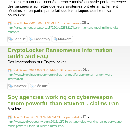
Le silence autour de l'enquête semble motivé en partie par la réticence
des banques à admettre que leurs systèmes ont été si facilement
pénétrés, et en partie par le fait que les attaques semblent se
poursuivre.
-
Sun 15 Feb 2015 05:51:36 AM CET - permalink
-
http://yro.slashdot.org/story/15/02/14/2253217/bank-hackers-steal-millions-via-
malware
Banque
Kaspersky
Malware
CryptoLocker Ransomware Information
Guide and FAQ
Des informations sur CryptoLocker
-
Sat 09 Aug 2014 07:03:28 AM CEST - permalink
-
http://www.bleepingcomputer.com/virus-removal/cryptolocker-ransomware-
information
Malware
Sécurité
Spy agencies working on cyberweapon
“more powerful than Stuxnet”, claims Iran
A suivre
-
Tue 03 Dec 2013 09:37:59 AM CET - permalink
-
http://www.welivesecurity.com/2013/12/03/spy-agencies-working-on-cyberweapon-
more-powerful-than-stuxnet-claims-iran/