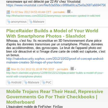
ransonware qui est détecté par 22 AV chez Virustotal:
https://www.virustotal.com/file/b3a55bcc6f88a60ca25e0a2687a6694756b
-
Fri 02 Nov 2012 04:53:40 AM CET - permalink
-
http://thehackernews.com/2012/11/anonymous-ransomware-spotted-in-wild.html
anonymous
Malware
PlaceRaider Builds a Model of Your World
With Smartphone Photos - Slashdot
Whooaa, c'est fou: Ils reconstitue en 3D l'environnement d'une pièce
d'après les données transmises par un smartphone. Photos, données
des accéléromètres, des gyroscopes. Le bruit de l'appareil photo est
bien sûr désactivé et si l'image d'une carte de crédit est capturée, c'est
un bonus.
http://nakedsecurity.sophos.com/2012/10/02/proof-of-concept-android-
malware-creates-3d-maps-of-your-home/
-
Mon 01 Oct 2012 01:18:08 PM CEST - permalink
-
http://tech.slashdot.org/story/12/09/30/1321210/placeraider-builds-a-model-of-your-
world-with-smartphone-photos
Androïd
Malware
PoC
Mobile Trojans Rear Their Head, Repressive
Governments Go For Their Checkbooks |
Motherboard
L'équivalent mobile de FinFisher: FinSpy