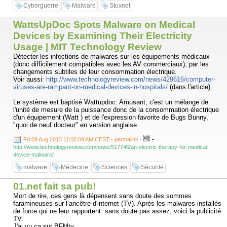
Cyberguerre
Malware
Stuxnet
WattsUpDoc Spots Malware on Medical
Devices by Examining Their Electricity
Usage | MIT Technology Review
Détecter les infections de malwares sur les équipements médicaux
(donc difficilement compatibles avec les AV commerciaux), par les
changements subtiles de leur consommation électrique.
Voir aussi:
http://www.technologyreview.com/news/429616/computer-
viruses-are-rampant-on-medical-devices-in-hospitals/
(dans l'article)
Le système est baptisé Wattupdoc: Amusant, c'est un mélange de
l'unité de mesure de la puissance donc de la consommation électrique
d'un équipement (Watt ) et de l'expression favorite de Bugs Bunny,
"quoi de neuf docteur" en version anglaise.
-
Fri 09 Aug 2013 11:00:09 AM CEST - permalink
-
http://www.technologyreview.com/news/517746/an-electric-therapy-for-medical-
device-malware/
malware
Médecine
Sciences
Sécurité
01.net fait sa pub!
Mort de rire, ces gens là dépensent sans doute des sommes
faramineuses sur l’ancêtre d'internet (TV). Après les malwares installés
de force qui ne leur rapportent sans doute pas assez, voici la publicité
TV.
J'ai vu ça sur BFMtv