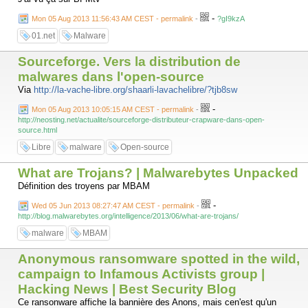
-
Mon 05 Aug 2013 11:56:43 AM CEST - permalink
-
?gI9kzA
01.net
Malware
Sourceforge. Vers la distribution de
malwares dans l'open-source
Via
http://la-vache-libre.org/shaarli-lavachelibre/?tjb8sw
-
Mon 05 Aug 2013 10:05:15 AM CEST - permalink
-
http://neosting.net/actualite/sourceforge-distributeur-crapware-dans-open-
source.html
Libre
malware
Open-source
What are Trojans? | Malwarebytes Unpacked
Définition des troyens par MBAM
-
Wed 05 Jun 2013 08:27:47 AM CEST - permalink
-
http://blog.malwarebytes.org/intelligence/2013/06/what-are-trojans/
malware
MBAM
Anonymous ransomware spotted in the wild,
campaign to Infamous Activists group |
Hacking News | Best Security Blog
Ce ransonware affiche la bannière des Anons, mais cen'est qu'un