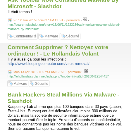
Microsoft - Slashdot
Il était temps !
-
Fri 12 Jun 2015 05:49:27 AM CEST - permalink
-
http://search.slashdot.org/story/15/06/11/1223236/ask-toolbar-now-considered-
malware-by-microsoft
Confidentialité
Malware
Sécurité
Comment Supprimer ? Nettoyez votre
ordinateur ! - Le Hollandais Volant
Il y a aussi ça pour les infections :
http://www.bleepingcomputer.com/virus-removal/
-
Mon 13 Apr 2015 11:57:41 AM CEST - permalink
-
http://lehollandaisvolant.net/index.php?mode=links&id=20150412144417
Malware
Sécurité
Bank Hackers Steal Millions Via Malware -
Slashdot
Kaspersky Lab affirme que plus 100 banques dans 30 pays (Japon,
États-Unis, Europe) ont été délestées d'au moins 300 millions de
dollars, mais la société de sécurité informatique estime que ce
montant pourrait être le triple. En vertu d'accords de confidentialité,
nous ne connaitrons pas les noms des banques victimes de ce vol.
Bien sûr aucune banque n'a reconnu le vol.