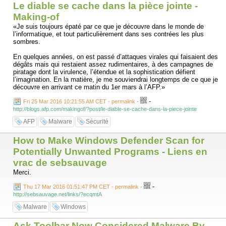
Le diable se cache dans la pièce jointe -
Making-of
«Je suis toujours épaté par ce que je découvre dans le monde de
l’informatique, et tout particulièrement dans ses contrées les plus
sombres.
En quelques années, on est passé d’attaques virales qui faisaient des
dégâts mais qui restaient assez rudimentaires, à des campagnes de
piratage dont la virulence, l’étendue et la sophistication défient
l’imagination. En la matière, je me souviendrai longtemps de ce que je
découvre en arrivant ce matin du 1er mars à l’AFP.»
-
Fri 25 Mar 2016 10:21:55 AM CET - permalink
-
http://blogs.afp.com/makingof/?post/le-diable-se-cache-dans-la-piece-jointe
AFP
Malware
Sécurité
How to Make Windows Defender Scan for
Potentially Unwanted Programs - Liens en
vrac de sebsauvage
Merci.
-
Thu 17 Mar 2016 01:51:47 PM CET - permalink
-
http://sebsauvage.net/links/?ecqmtA
Malware
Windows
Ask Toolbar Now Considered Malware By