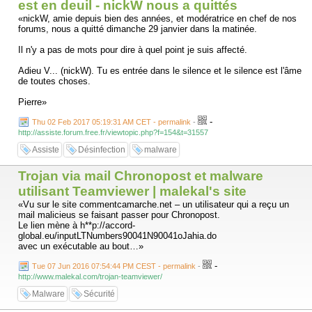
est en deuil - nickW nous a quittés
«nickW, amie depuis bien des années, et modératrice en chef de nos
forums, nous a quitté dimanche 29 janvier dans la matinée.
Il n'y a pas de mots pour dire à quel point je suis affecté.
Adieu V... (nickW). Tu es entrée dans le silence et le silence est l'âme
de toutes choses.
Pierre»
-
Thu 02 Feb 2017 05:19:31 AM CET - permalink
-
http://assiste.forum.free.fr/viewtopic.php?f=154&t=31557
Assiste
Désinfection
malware
Trojan via mail Chronopost et malware
utilisant Teamviewer | malekal's site
«Vu sur le site commentcamarche.net – un utilisateur qui a reçu un
mail malicieus se faisant passer pour Chronopost.
Le lien mène à h**p://accord-
global.eu/inputLTNumbers90041N90041oJahia.do
avec un exécutable au bout…»
-
Tue 07 Jun 2016 07:54:44 PM CEST - permalink
-
http://www.malekal.com/trojan-teamviewer/
Malware
Sécurité