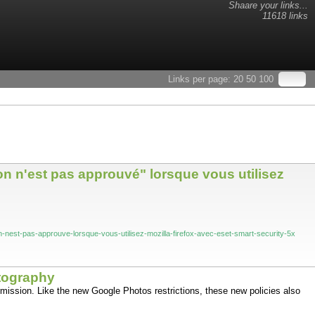
Shaare your links...
11618 links
Links per page:
20
50
100
n n'est pas approuvé" lorsque vous utilisez
-nest-pas-approuve-lorsque-vous-utilisez-mozilla-firefox-avec-eset-smart-security-5x
otography
mission. Like the new Google Photos restrictions, these new policies also