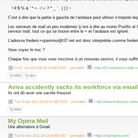
! # $ % & ' * + - / = ? ^ _ ` . { | } ~
C’est à dire que la partie à gauche de l’arobase peut utiliser n’importe
Les serveurs de mail un peu modernes (c’est à dire au moins Postfix et Gma
serveur mail, tout ce qui se trouve entre le + et l’arobase est ignoré.
L’adresse frederic+spammoi@t37.net est donc interprétée comme freder
Vous voyez le truc ?
Chaque fois que vous vous inscrivez à un nouveau service, il vous suffi
-
Fri 07 Jun 2013 08:39:19 AM CEST - permalink
-
http://t37.net/astuce-vieill
Mail
tips
Aviva accidently sacks its workforce via email
Ils ont dû avoir une sacrée frousse!
-
Tue 24 Apr 2012 09:12:51 AM CEST - permalink
-
http://www.theinquirer.net/
Mail
My Opera Mail
Une alternative à Gmail
-
Tue 01 Nov 2011 10:13:04 AM CET - permalink
-
https://mail.opera.com/