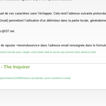
 lequel de ces caractères sans l’échapper. Cela rend l’adresse suivante proto
il) permettent l’utilisation d’un délimiteur dans la partie locale, généraleme
ic@t37.net.
t de rajouter +lenomduservice dans l’adresse email renseignée dans le formula
e-comme-herode-pour-ranger-votre-boite-mail-et-savoir-qui-revend-votre-adresse.html
 - The Inquirer
inquirer/news/2169692/aviva-accidently-sacks-workforce-email