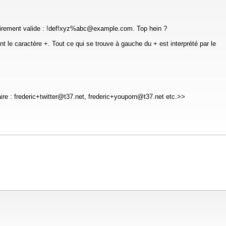
colairement valide : !def!xyz%abc@example.com. Top hein ?
nt le caractère +. Tout ce qui se trouve à gauche du + est interprété par le
ire : frederic+twitter@t37.net, frederic+youporn@t37.net etc.>>