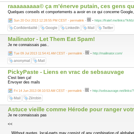
raaaaaaaaa© ça m'énerve putain, ces gens qui 
Quelques conseils et comportements a avoir en ce qui concerne Google, tw
-
Sun 20 Oct 2013 12:28:55 PM CEST - permalink
-
https://fralef.me/links/?kMz
Confidentialité
Google
LinkedIn
Mail
Twitter
Mailinator - Let Them Eat Spam!
Je ne connaissais pas..
-
Tue 09 Jul 2013 11:54:41 AM CEST - permalink
-
http://mailinator.com/
anonymat
Mail
PickyPaste - Liens en vrac de sebsauvage
C'est bien ça!
Envoyer des mails
-
Fri 14 Jun 2013 08:10:53 AM CEST - permalink
-
http://sebsauvage.net/links/
Mail
Zérobin
Astuce vieille comme Hérode pour ranger votre 
Je ne connaissais pas
<<
Without quotes, local-parts may consist of any combination of alphabetic