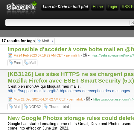
Lien de Dixie le trait plat
Home
Login
RSS F
17 results for tags
Mail
x
Impossible d'accéder à votre boite mail en @f
-
Fri 24 Feb 2023 07:19:29 AM CET - permalink
-
https://sebsauvage.net/link
Free
Mail
[KB3126] Les sites HTTPS ne se chargent pas 
Mozilla Firefox avec ESET Smart Security (5.x)
C'est bien mon AV qui bloquait mes mails.
https://support.mozilla.org/fr/kb/problemes-de-reception-des-messages
-
Mon 21 Dec 2020 04:34:02 AM CET - permalink
-
https://support.eset.com/f
Mail
NOD32
Thunderbird
New Google Photos storage rules could delete
Google has started emailing some of its Gmail, Drive and Photos users t
come into effect on June 1st, 2021.