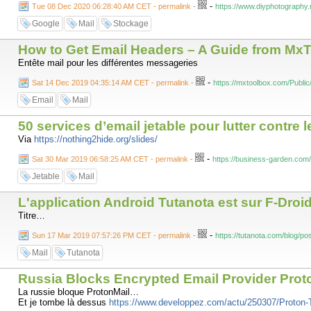
-
Tue 08 Dec 2020 06:28:40 AM CET - permalink
-
https://www.diyphotography.
Google
Mail
Stockage
How to Get Email Headers – A Guide from Mx
Entête mail pour les différentes messageries
-
Sat 14 Dec 2019 04:35:14 AM CET - permalink
-
https://mxtoolbox.com/Publi
Email
Mail
50 services d’email jetable pour lutter contre 
Via
https://nothing2hide.org/slides/
-
Sat 30 Mar 2019 06:58:25 AM CET - permalink
-
https://business-garden.com/
Jetable
Mail
L'application Android Tutanota est sur F-Droi
Titre…
-
Sun 17 Mar 2019 07:57:26 PM CET - permalink
-
https://tutanota.com/blog/po
Mail
Tutanota
Russia Blocks Encrypted Email Provider Proto
La russie bloque ProtonMail…
Et je tombe là dessus
https://www.developpez.com/actu/250307/Proton-Te