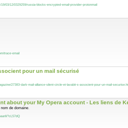
ry/19/03/12/0329259/russia-blocks-encrypted-email-provider-protonmail
om/trace-email
'associent pour un mail sécurisé
zine/27383-dark-mail-alliance-silent-circle-et-lavabit-s-associent-pour-un-mail-securise.h
 about your My Opera account - Les liens de K
n nom de domaine.
haarli/?cL57dQ