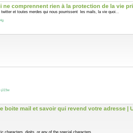
ne comprennent rien à la protection de la vie p
itter et toutes merdes qui nous pourrissent les mails, la vie quoi...
i4g
?-jJ23w
boite mail et savoir qui revend votre adresse | U
 characters, digits, or any of the special characters