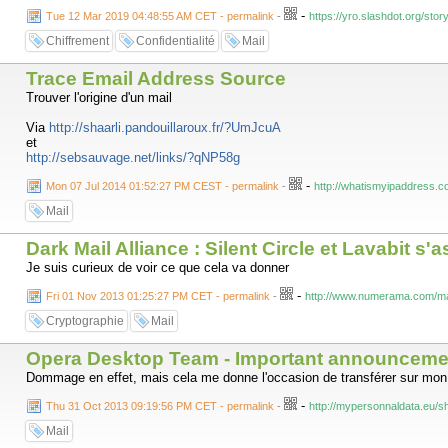
-
Tue 12 Mar 2019 04:48:55 AM CET - permalink
-
https://yro.slashdot.org/sto
Chiffrement
Confidentialité
Mail
Trace Email Address Source
Trouver l'origine d'un mail
Via
http://shaarli.pandouillaroux.fr/?UmJcuA
et
http://sebsauvage.net/links/?qNP58g
-
Mon 07 Jul 2014 01:52:27 PM CEST - permalink
-
http://whatismyipaddress.c
Mail
Dark Mail Alliance : Silent Circle et Lavabit s
Je suis curieux de voir ce que cela va donner
-
Fri 01 Nov 2013 01:25:27 PM CET - permalink
-
http://www.numerama.com/maga
Cryptographie
Mail
Opera Desktop Team - Important announcement
Dommage en effet, mais cela me donne l'occasion de transférer sur mo
-
Thu 31 Oct 2013 09:19:56 PM CET - permalink
-
http://mypersonnaldata.eu/s
Mail