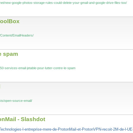
net/new-google-photos-storage-rules-could-delete-your-gmail-and-google-drive-files-too/
ToolBox
c/Content/EmailHeaders/
le spam
50-services-email-jetable-pour-lutter-contre-le-spam
d
sts/open-source-email/
nMail - Slashdot
chnologies-l-entreprise-mere-de-ProtonMail-et-ProtonVPN-recoit-2M-de-l-UE-p