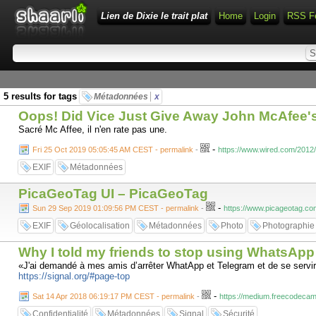
Lien de Dixie le trait plat
Home
Login
RSS F
5 results for tags
Métadonnées
x
Oops! Did Vice Just Give Away John McAfee'
Sacré Mc Affee, il n'en rate pas une.
-
Fri 25 Oct 2019 05:05:45 AM CEST - permalink
-
https://www.wired.com/2012/
EXIF
Métadonnées
PicaGeoTag UI – PicaGeoTag
-
Sun 29 Sep 2019 01:09:56 PM CEST - permalink
-
https://www.picageotag.com
EXIF
Géolocalisation
Métadonnées
Photo
Photographie
Why I told my friends to stop using WhatsAp
«J'ai demandé à mes amis d’arrêter WhatApp et Telegram et de se servir
https://signal.org/#page-top
-
Sat 14 Apr 2018 06:19:17 PM CEST - permalink
-
https://medium.freecodecam
Confidentialité
Métadonnées
Signal
Sécurité