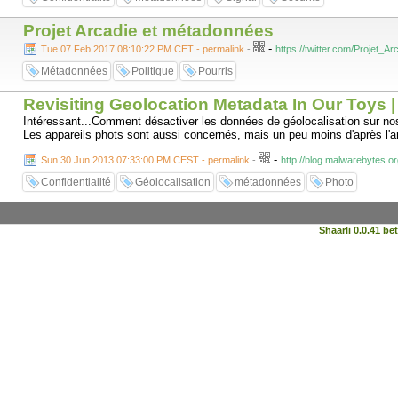
Projet Arcadie et métadonnées
-
Tue 07 Feb 2017 08:10:22 PM CET - permalink
-
https://twitter.com/Projet_
Métadonnées
Politique
Pourris
Revisiting Geolocation Metadata In Our Toys
Intéressant...Comment désactiver les données de géolocalisation sur no
Les appareils phots sont aussi concernés, mais un peu moins d'après l'ar
-
Sun 30 Jun 2013 07:33:00 PM CEST - permalink
-
http://blog.malwarebytes.o
Confidentialité
Géolocalisation
métadonnées
Photo
Shaarli 0.0.41 be