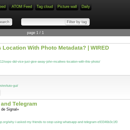
eed
ATOM Feed
Tag cloud
Picture wall
Daily
page 1 / 1
s Location With Photo Metadata? | WIRED
12/oops-did-vice-just-give-away-john-mcafees-location-with-this-photo/
/en/tuto-gui/
p and Telegram
 de Signal»
p.org/why-i-asked-my-friends-to-stop-using-whatsapp-and-telegram-e93346b3c1f0