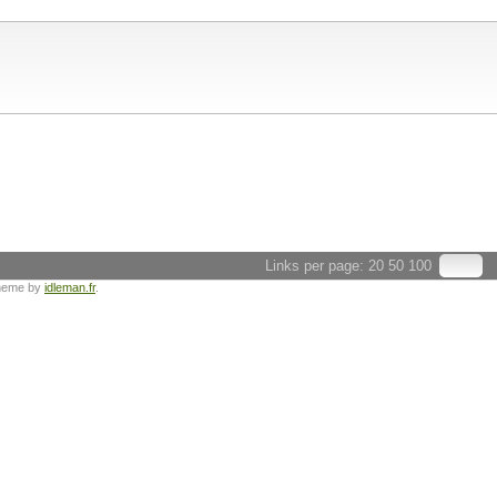
Links per page:
20
50
100
heme by
idleman.fr
.