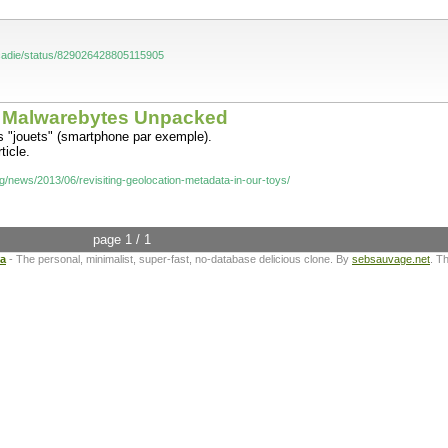
Arcadie/status/829026428805115905
 | Malwarebytes Unpacked
s "jouets" (smartphone par exemple).
ticle.
rg/news/2013/06/revisiting-geolocation-metadata-in-our-toys/
page 1 / 1
ta
- The personal, minimalist, super-fast, no-database delicious clone. By
sebsauvage.net
. T