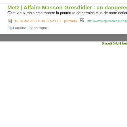
Metz | Affaire Masson-Grosdidier : un danger
C'est vieux mais cela montre la pourriture de certains élus de notre natio
-
Thu 14 Mar 2013 11:48:03 AM CET - permalink
-
http://www.republicain-lorrai
Lorraine
politique
Shaarli 0.0.41 be