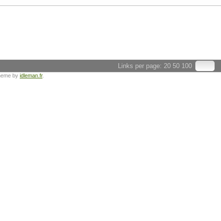
Links per page:
20
50
100
heme by
idleman.fr
.