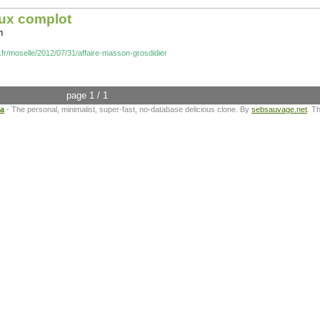
eux complot
n
n.fr/moselle/2012/07/31/affaire-masson-grosdidier
page 1 / 1
ta
- The personal, minimalist, super-fast, no-database delicious clone. By
sebsauvage.net
. T