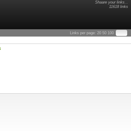
Shaare your links...
11618 links
Links per page:
20
50
100
s