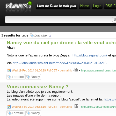
Lien de Dixie le trait plat
Home
Login
RSS F
3 results for tags
Lorraine
x
Nancy vue du ciel par drone : la ville veut ach
Ahah.
Notons que je l'avais vu sur le blog Zepyaf:
http://blog.zepyaf.com/
et qu
Via
http://lehollandaisvolant.net/?mode=links&id=20140219123216
-
Wed 19 Feb 2014 01:00:19 PM CET - permalink
-
http://www.smartdrones.fr/n
Lorraine
Nancy
Vous connaissez Nancy ?
Le blog d'un pilote que je suis régulièrement.
Les images d'une ville de ma région.
La vidéo ayant été supprimée sur le blog "zepiaf", je la remet là:
https:
-
Wed 05 Feb 2014 08:33:10 PM CET - permalink
-
http://blog.zepyaf.com/201
Lorraine
Nancy