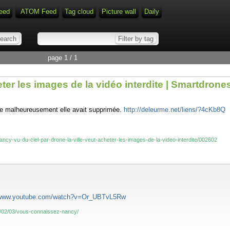
eed
ATOM Feed
Tag cloud
Picture wall
Daily
page 1 / 1
eter les images de la vidéo interdite | Smartdrone
e malheureusement elle avait supprimée.
http://deleurme.net/liens/?4cKb8Q
ancy-vu-du-ciel-par-drone-la-ville-veut-acheter-les-images-de-la-video-interdite/002602
//www.youtube.com/watch?v=Or_UBTvL5Rw
4/02/03/vous-connaissez-nancy/