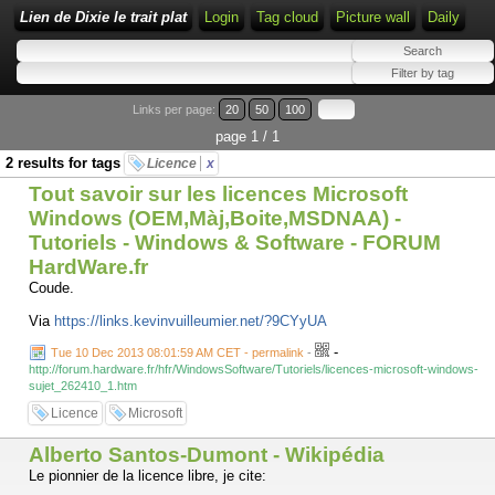
Lien de Dixie le trait plat
Login
Tag cloud
Picture wall
Daily
Links per page:
20
50
100
page 1 / 1
2 results for tags
Licence
x
Tout savoir sur les licences Microsoft
Windows (OEM,Màj,Boite,MSDNAA) -
Tutoriels - Windows & Software - FORUM
HardWare.fr
Coude.
Via
https://links.kevinvuilleumier.net/?9CYyUA
-
Tue 10 Dec 2013 08:01:59 AM CET - permalink
-
http://forum.hardware.fr/hfr/WindowsSoftware/Tutoriels/licences-microsoft-windows-
sujet_262410_1.htm
Licence
Microsoft
Alberto Santos-Dumont - Wikipédia
Le pionnier de la licence libre, je cite: