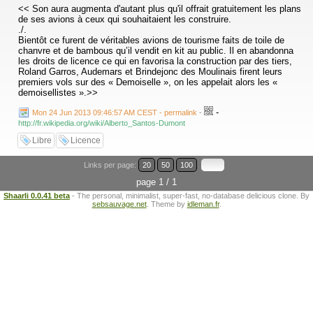
<< Son aura augmenta d'autant plus qu'il offrait gratuitement les plans
de ses avions à ceux qui souhaitaient les construire.
./.
Bientôt ce furent de véritables avions de tourisme faits de toile de
chanvre et de bambous qu’il vendit en kit au public. Il en abandonna
les droits de licence ce qui en favorisa la construction par des tiers,
Roland Garros, Audemars et Brindejonc des Moulinais firent leurs
premiers vols sur des « Demoiselle », on les appelait alors les «
demoisellistes ».>>
-
Mon 24 Jun 2013 09:46:57 AM CEST - permalink
-
http://fr.wikipedia.org/wiki/Alberto_Santos-Dumont
Libre
Licence
Links per page:
20
50
100
page 1 / 1
Shaarli 0.0.41 beta
- The personal, minimalist, super-fast, no-database delicious clone. By
sebsauvage.net
. Theme by
idleman.fr
.