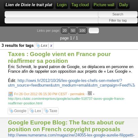
Lien de Dixie le trait plat
Login
Tag cloud
Picture wall
Daily
Links per page:
20
50
100
page 1 / 1
3 results for tags
Lex
x
Taxes : Google vient en France pour
réaffirmer sa position
Eric Schmidt, le grand patron de Google, se déplacera en personne en
France afin de rappeler son opposition aux projets de « Lex Google ».
Édit:
http://owni.fr/2012/10/26/lex-google-les-chefs-sen-melent/?
utm_source=feedburner&utm_medium=email&utm_campaign=Feed%3
-
Fri 26 Oct 2012 05:15:30 PM CEST - permalink
-
http://pro.clubic.com/entreprises/google/actualite-518737-taxes-google-france-
reaffirmer-position.html
Google
Lex
Taxe
Google Europe Blog: The facts about our
position on French copyright proposals
http://www.numerama.com/magazine/24055-lex-google-aurelie-filippetti-