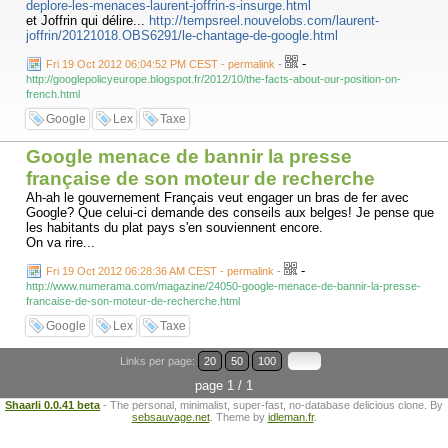
deplore-les-menaces-laurent-joffrin-s-insurge.html
et Joffrin qui délire...
http://tempsreel.nouvelobs.com/laurent-
joffrin/20121018.OBS6291/le-chantage-de-google.html
-
Fri 19 Oct 2012 06:04:52 PM CEST - permalink
-
http://googlepolicyeurope.blogspot.fr/2012/10/the-facts-about-our-position-on-
french.html
Google
Lex
Taxe
Google menace de bannir la presse
française de son moteur de recherche
Ah-ah le gouvernement Français veut engager un bras de fer avec
Google? Que celui-ci demande des conseils aux belges! Je pense que
les habitants du plat pays s'en souviennent encore.
On va rire...
-
Fri 19 Oct 2012 06:28:36 AM CEST - permalink
-
http://www.numerama.com/magazine/24050-google-menace-de-bannir-la-presse-
francaise-de-son-moteur-de-recherche.html
Google
Lex
Taxe
Links per page:
20
50
100
page 1 / 1
Shaarli 0.0.41 beta
- The personal, minimalist, super-fast, no-database delicious clone. By
sebsauvage.net
. Theme by
idleman.fr
.