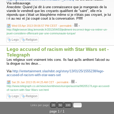
Via sebsauvage.
Anecdote: Quand j'ai dit à une connaissance que je mangerais de la
viande le vendredi que les croyants qualifient de "saint", elle m'a
répondu que c'était un blasphème même si je n'étais pas croyant, je lui
i ri au nez et j'ai coupé court à la conversation. Pffff
-
Wed 03 Apr 2013 09:06:57 PM CEST - permalink
-
http://bigbrowser.blog.lemonde.fr/2013/04/03/jediment-incorrect-lego-va-retirer-un-
jouet-considere-offensant-par-une-communaute-turque/
Lego
Religion
Lego accused of racism with Star Wars set -
Telegraph
Les religieux sont vraiment très cons. Ils faut qu'ils arrêtent l'alcool ou
la drogue ou les deux...
Via
http://entertainment.slashdot.org/story/13/01/25/1555238/lego-
accused-of-racism-with-star-wars-set
-
Sat 26 Jan 2013 05:44:25 AM CET - permalink
-
http://www.telegraph.co.uk/news/worldnews/europe/austria/9820517/Lego-accused-
of-racism-with-Star-Wars-set.html
Lego
Religion
Links per page:
20
50
100
page 1 / 1