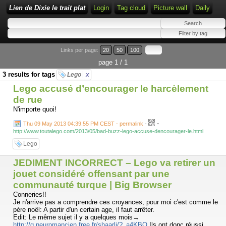
Lien de Dixie le trait plat
Login
Tag cloud
Picture wall
Daily
Links per page:
20
50
100
page 1 / 1
3 results for tags
Lego
x
Lego accusé d’encourager le harcèlement
de rue
N'importe quoi!
-
Thu 09 May 2013 04:39:55 PM CEST - permalink
-
http://www.toutalego.com/2013/05/bad-buzz-lego-accuse-dencourager-le.html
Lego
JEDIMENT INCORRECT – Lego va retirer un
jouet considéré offensant par une
communauté turque | Big Browser
Conneries!!
Je n'arrive pas a comprendre ces croyances, pour moi c'est comme le
père noël: A partir d'un certain age, il faut arrêter.
Edit: Le même sujet il y a quelques mois→
http://g.neuromancien.free.fr/shaarli/?_a4KBQ
Ils ont donc réussi.