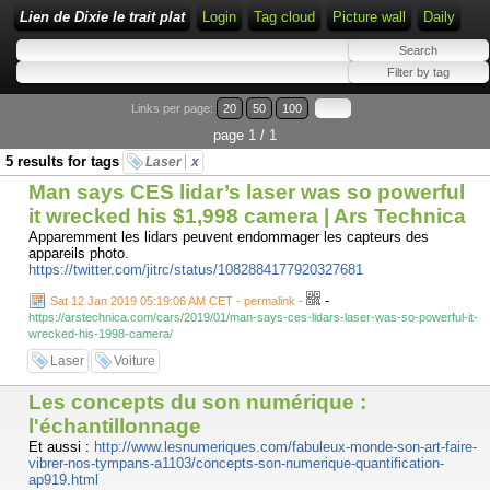
Lien de Dixie le trait plat
Login
Tag cloud
Picture wall
Daily
Links per page:
20
50
100
page 1 / 1
5 results for tags
Laser
x
Man says CES lidar’s laser was so powerful
it wrecked his $1,998 camera | Ars Technica
Apparemment les lidars peuvent endommager les capteurs des
appareils photo.
https://twitter.com/jitrc/status/1082884177920327681
-
Sat 12 Jan 2019 05:19:06 AM CET - permalink
-
https://arstechnica.com/cars/2019/01/man-says-ces-lidars-laser-was-so-powerful-it-
wrecked-his-1998-camera/
Laser
Voiture
Les concepts du son numérique :
l'échantillonnage
Et aussi :
http://www.lesnumeriques.com/fabuleux-monde-son-art-faire-
vibrer-nos-tympans-a1103/concepts-son-numerique-quantification-
ap919.html