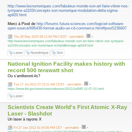
http://www.lesnumeriques.com/fabuleux-monde-son-art-faire-vibrer-nos-
tympans-a1103/concepts-son-numerique-modulation-delta-sigma-
ap920.html
Merci à Pixel de
http://forums.futura-sciences.com/logiciel-software-
open-source/695430-format-audio-un-cd-commerce.html#post5236607
-
Thu 28 May 2015 08:12:50 PM CEST - permalink
-
http://www.lesnumeriques.com/fabuleux-monde-son-art-faire-vibrer-nos-tympans-
a1103/concepts-son-numerique-echantillonnage-ap918.html
Laser
Numérique
Son
National Ignition Facility makes history with
record 500 terawatt shot
Ou s’arrêteront-ils?
-
Tue 17 Jul 2012 07:23:21 AM CEST - permalink
-
https://www.llnl.gov/news/newsreleases/2012/Jul/NR-12-07-01.html
Laser
Scientists Create World's First Atomic X-Ray
Laser - Slashdot
Un laser à rayons X
-
Fri 27 Jan 2012 01:54:05 PM CET - permalink
-