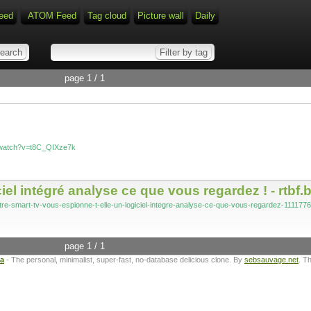
eed
ATOM Feed
Tag cloud
Picture wall
Daily
page 1 / 1
/watch?v=t8C_QIXze7k
iel intégré analyse ce que vous regardez ! - rtbf.
votre-smart-tv-vous-espionne-t-elle-un-logiciel-integre-analyse-ce-que-vous-regardez-111177
page 1 / 1
ta
- The personal, minimalist, super-fast, no-database delicious clone. By
sebsauvage.net
. T