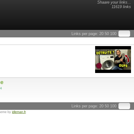
Shaare your links...
11619 links
Links per page:
20
50
100
be
64
Links per page:
20
50
100
heme by
idleman.fr
.