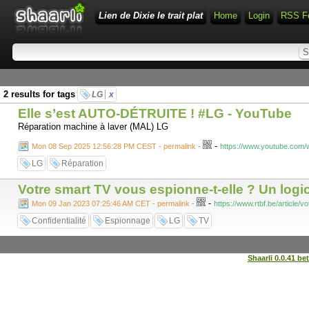
Lien de Dixie le trait plat
Home
Login
RSS F
2 results for tags
LG
x
Elle s’est AUTO-DÉTRUITE ! #LG - YouTube
Réparation machine à laver (MAL) LG
-
Mon 08 Sep 2025 12:56:28 PM CEST - permalink
-
https://www.youtube.com
LG
Réparation
Votre smart TV vous espionne-t-elle ? Un logic
-
Mon 09 Jan 2023 07:25:46 AM CET - permalink
-
https://www.rtbf.be/article/
Confidentialité
Espionnage
LG
TV
Shaarli 0.0.41 be