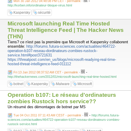
-
Mon 30 Jan 2012 04:48:08 PM CET - permalink
-
http://korben.info/ordinateur-bloque-virus.html
Kaspersky
sécurité
Microsoft launching Real Time Hosted
Threat Intelligence Feed | The Hacker News
(THN)
Tiens? ce n'est pas la première que Microsoft et Kaspersky collaborent
ensemble:
http://forums.futura-sciences.com/actualites/464722-
operation-b107-reseau-dordinateurs-zombies-rustock-
service.html#post3721631
https://threatpost.com/en_us/blogs/microsoft-readying-real-time-
hosted-threat-intelligence-feed-011112
-
Fri 13 Jan 2012 08:37:52 AM CET - permalink
-
http://thehackernews.com/2012/01/microsoft-launching-real-time-hosted.html
botnet
Kaspersky
Malware
Microsoft
Operation b107: Le réseau d'ordinateurs
zombies Rustock hors service??
Un résumé des démontages de botnet par MS
-
Tue 04 Oct 2011 07:11:43 AM CEST - permalink
-
http://forums.futura-
sciences.com/actualites/464722-operation-b107-reseau-dordinateurs-zombies-
rustock-service.html