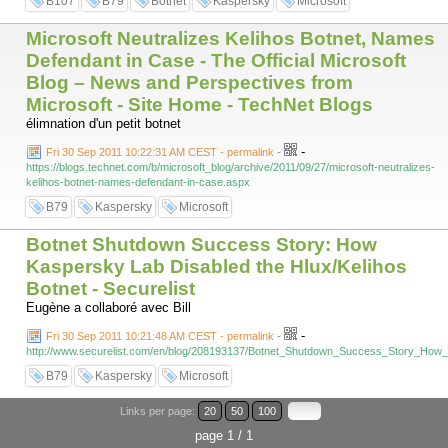
B107
B79
Botnet
Kaspersky
Microsoft
Microsoft Neutralizes Kelihos Botnet, Names
Defendant in Case - The Official Microsoft
Blog – News and Perspectives from
Microsoft - Site Home - TechNet Blogs
élimnation d'un petit botnet
-
Fri 30 Sep 2011 10:22:31 AM CEST - permalink
-
https://blogs.technet.com/b/microsoft_blog/archive/2011/09/27/microsoft-neutralizes-
kelihos-botnet-names-defendant-in-case.aspx
B79
Kaspersky
Microsoft
Botnet Shutdown Success Story: How
Kaspersky Lab Disabled the Hlux/Kelihos
Botnet - Securelist
Eugène a collaboré avec Bill
-
Fri 30 Sep 2011 10:21:48 AM CEST - permalink
-
http://www.securelist.com/en/blog/208193137/Botnet_Shutdown_Success_Story_How
B79
Kaspersky
Microsoft
Links per page:
20
50
100
page 1 / 1