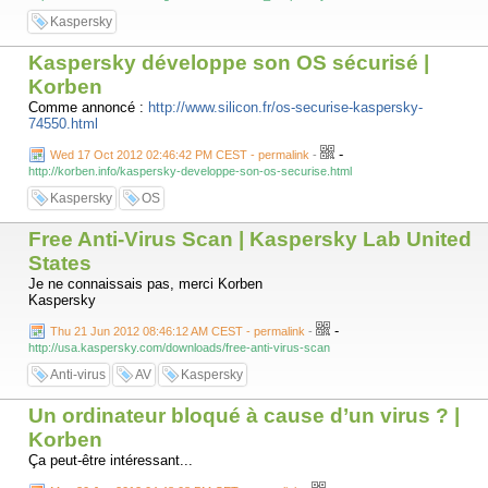
Kaspersky
Kaspersky développe son OS sécurisé |
Korben
Comme annoncé :
http://www.silicon.fr/os-securise-kaspersky-
74550.html
-
Wed 17 Oct 2012 02:46:42 PM CEST - permalink
-
http://korben.info/kaspersky-developpe-son-os-securise.html
Kaspersky
OS
Free Anti-Virus Scan | Kaspersky Lab United
States
Je ne connaissais pas, merci Korben
Kaspersky
-
Thu 21 Jun 2012 08:46:12 AM CEST - permalink
-
http://usa.kaspersky.com/downloads/free-anti-virus-scan
Anti-virus
AV
Kaspersky
Un ordinateur bloqué à cause d’un virus ? |
Korben
Ça peut-être intéressant...