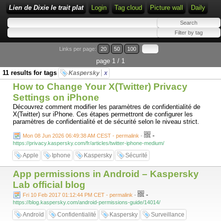
Lien de Dixie le trait plat
Login
Tag cloud
Picture wall
Daily
Links per page:
20
50
100
page 1 / 1
11 results for tags
Kaspersky
x
How to Change Your X(Twitter) Privacy
Settings on iPhone
Découvrez comment modifier les paramètres de confidentialité de
X(Twitter) sur iPhone. Ces étapes permettront de configurer les
paramètres de confidentialité et de sécurité selon le niveau strict.
-
Mon 08 Jun 2026 06:49:38 AM CEST - permalink
-
https://privacy.kaspersky.com/fr/articles/twitter-iphone-medium/
Apple
Iphone
Kaspersky
Sécurité
App permissions in Android – Kaspersky
Lab official blog
-
Fri 10 Feb 2017 01:12:44 PM CET - permalink
-
https://blog.kaspersky.com/android-permissions-guide/14014/
Androïd
Confidentialité
Kaspersky
Surveillance