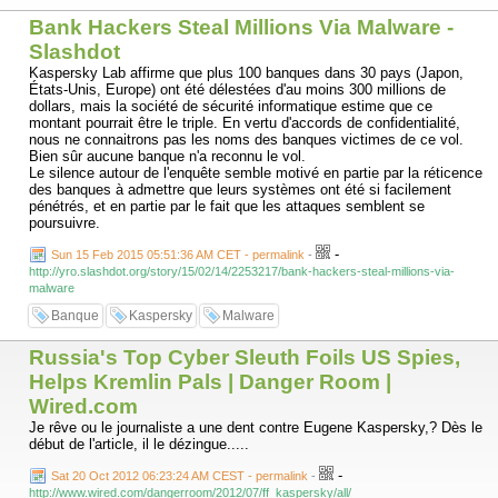
Bank Hackers Steal Millions Via Malware -
Slashdot
Kaspersky Lab affirme que plus 100 banques dans 30 pays (Japon,
États-Unis, Europe) ont été délestées d'au moins 300 millions de
dollars, mais la société de sécurité informatique estime que ce
montant pourrait être le triple. En vertu d'accords de confidentialité,
nous ne connaitrons pas les noms des banques victimes de ce vol.
Bien sûr aucune banque n'a reconnu le vol.
Le silence autour de l'enquête semble motivé en partie par la réticence
des banques à admettre que leurs systèmes ont été si facilement
pénétrés, et en partie par le fait que les attaques semblent se
poursuivre.
-
Sun 15 Feb 2015 05:51:36 AM CET - permalink
-
http://yro.slashdot.org/story/15/02/14/2253217/bank-hackers-steal-millions-via-
malware
Banque
Kaspersky
Malware
Russia's Top Cyber Sleuth Foils US Spies,
Helps Kremlin Pals | Danger Room |
Wired.com
Je rêve ou le journaliste a une dent contre Eugene Kaspersky,? Dès le
début de l'article, il le dézingue.....
-
Sat 20 Oct 2012 06:23:24 AM CEST - permalink
-
http://www.wired.com/dangerroom/2012/07/ff_kaspersky/all/