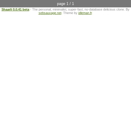
page 1 / 1
Shaarli 0.0.41 beta
- The personal, minimalist, super-fast, no-database delicious clone. By
sebsauvage.net
. Theme by
idleman.fr
.