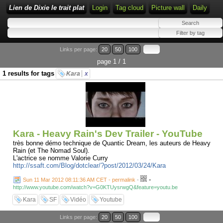
Lien de Dixie le trait plat
Login
Tag cloud
Picture wall
Daily
Links per page:
20
50
100
page 1 / 1
1 results for tags
Kara
x
Kara - Heavy Rain's Dev Trailer - YouTube
très bonne démo technique de Quantic Dream, les auteurs de Heavy
Rain (et The Nomad Soul).
L'actrice se nomme Valorie Curry
http://ssaft.com/Blog/dotclear/?post/2012/03/24/Kara
-
Sun 11 Mar 2012 08:11:36 AM CET - permalink
-
http://www.youtube.com/watch?v=G0KTUysrwgQ&feature=youtu.be
Kara
SF
Vidéo
Youtube
Links per page:
20
50
100