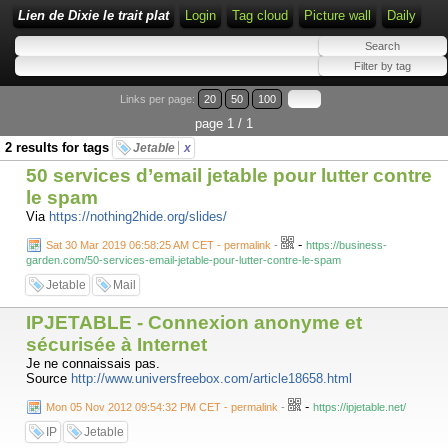
Lien de Dixie le trait plat
Login
Tag cloud
Picture wall
Daily
Links per page:
20
50
100
page 1 / 1
2 results for tags
Jetable
x
50 services d’email jetable pour lutter contre
le spam
Via
https://nothing2hide.org/slides/
-
Sat 30 Mar 2019 06:58:25 AM CET - permalink
-
https://business-
garden.com/50-services-email-jetable-pour-lutter-contre-le-spam
Jetable
Mail
IPJETABLE - Connexion anonyme et
sécurisée à Internet
Je ne connaissais pas.
Source
http://www.universfreebox.com/article18658.html
-
Mon 05 Nov 2012 09:54:32 PM CET - permalink
-
https://ipjetable.net/
IP
Jetable