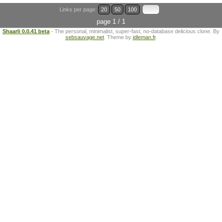
Links per page:
20
50
100
page 1 / 1
Shaarli 0.0.41 beta
- The personal, minimalist, super-fast, no-database delicious clone. By
sebsauvage.net
. Theme by
idleman.fr
.