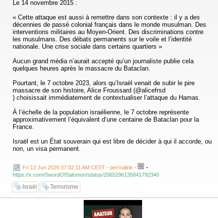
Le 14 novembre 2015 :
« Cette attaque est aussi à remettre dans son contexte : il y a des
décennies de passé colonial français dans le monde musulman. Des
interventions militaires au Moyen-Orient. Des discriminations contre
les musulmans. Des débats permanents sur le voile et l’identité
nationale. Une crise sociale dans certains quartiers »
Aucun grand média n’aurait accepté qu’un journaliste publie cela
quelques heures après le massacre du Bataclan.
Pourtant, le 7 octobre 2023, alors qu’Israël venait de subir le pire
massacre de son histoire, Alice Froussard (@alicefrsd
) choisissait immédiatement de contextualiser l’attaque du Hamas.
À l’échelle de la population israélienne, le 7 octobre représente
approximativement l’équivalent d’une centaine de Bataclan pour la
France.
Israël est un État souverain qui est libre de décider à qui il accorde, ou
non, un visa permanent.
🔎 D'autant que l'analyse post et repost du compte X d'@alicefrsd
-
Fri 12 Jun 2026 07:02:11 AM CEST - permalink
-
est encore plus édifiante :
https://x.com/SwordOfSalomon/status/2065296135841792340
- Banalisation de la Shoah en utilisant les termes "Holocauste", "Never
Israël
Terrorisme
Again" ou encore "camp de la mort" pour Gaza
- Emploi du terme "Animaux sanguinaires" pour designer les israéliens
- Repost de comptes antisémites et complotistes comme ceux de
l'Oeil Medias, Kamil Abderarham, Muzna Shahabi ou encore Francesca