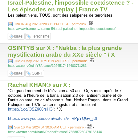
Israël-Palestine, l'impossible coexistence ? -
Les épisodes en replay | France TV
Les palestiniens, TOUS, sont des saloperies de terroristes.
-
Thu 07 Aug 2025 09:03:11 PM CEST - permalink
-
https://www.france.tv/france-5/israel-palestine-l-impossible-coexistence/
Israël
Terrorisme
OSINTYB sur X : "Nakba : la plus grande
mystification arabe du XXe siècle " / X
-
Tue 20 May 2025 07:11:19 AM CEST - permalink
-
https://x.com/OsintYB/status/1924517414403711281
Israël
OSINT
Rachel KHAN®️ sur X :
"Ce grand moment de télévision a 50 ans. Or, 5 mois après le 7
octobre, à l’heure de la banalisation 2.0 de l’antisémitisme et de
l’antisionisme, ce cri résonne si fort. Herbert Pagani, dans le Grand
Échiquier en 1975. Un cri magistral et si troublant.
https://t.co/OSZ906rsHG"
; / X
https://www.youtube.com/watch?v=RPpYQGv_jDI
-
Sun 10 Mar 2024 04:30:05 AM CET - permalink
-
https://twitter.com/KhanNRachel/status/1765887280479138140