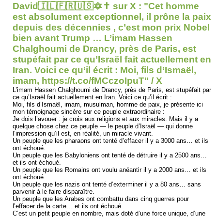
David🇮🇱🇫🇷🇺🇸🔯✝️ sur X : "Cet homme
est absolument exceptionnel, il prône la paix
depuis des décennies , c’est mon prix Nobel
bien avant Trump … L’imam Hassen
Chalghoumi de Drancy, près de Paris, est
stupéfait par ce qu’Israël fait actuellement en
Iran. Voici ce qu’il écrit : Moi, fils d’Ismaël,
imam, https://t.co/fMCczoIpuT" / X
L’imam Hassen Chalghoumi de Drancy, près de Paris, est stupéfait par
ce qu’Israël fait actuellement en Iran. Voici ce qu’il écrit :
Moi, fils d’Ismaël, imam, musulman, homme de paix, je présente ici
mon témoignage sincère sur ce peuple extraordinaire :
Je dois l’avouer : je crois aux religions et aux miracles. Mais il y a
quelque chose chez ce peuple — le peuple d’Israël — qui donne
l’impression qu’il est, en réalité, un miracle vivant.
Un peuple que les pharaons ont tenté d’effacer il y a 3000 ans… et ils
ont échoué.
Un peuple que les Babyloniens ont tenté de détruire il y a 2500 ans…
et ils ont échoué.
Un peuple que les Romains ont voulu anéantir il y a 2000 ans… et ils
ont échoué.
Un peuple que les nazis ont tenté d’exterminer il y a 80 ans… sans
parvenir à le faire disparaître.
Un peuple que les Arabes ont combattu dans cinq guerres pour
l’effacer de la carte… et ils ont échoué.
C’est un petit peuple en nombre, mais doté d’une force unique, d’une