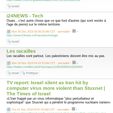
https://twitter.com/FerghaneA/status/1550751218959622144
Israël
i24NEWS - Tech
Ouais…c'est autre chose que ce que font d'autres (qui sont restés à
l'age de pierre) sur le même territoire.
-
Mon 30 Dec 2019 05:09:25 AM CET - permalink
-
https://www.i24news.tv/fr/actu/technologie
Israël
Les racailles
Les racailles sont partout. Les palestiniens doivent être mis au pas.
-
Mon 18 Nov 2019 04:34:33 AM CET - permalink
-
https://twitter.com/Beccah2Fois/status/1196183962416226304
Israël
Politique
TV report: Israel silent as Iran hit by
computer virus more violent than Stuxnet |
The Times of Israel
«L'Iran frappé par un virus informatique "plus perturbateur et
sophistiqué" que Stuxnet qui a pénétré le programme nucléaire iranien»
-
Thu 01 Nov 2018 04:57:42 AM CET - permalink
-