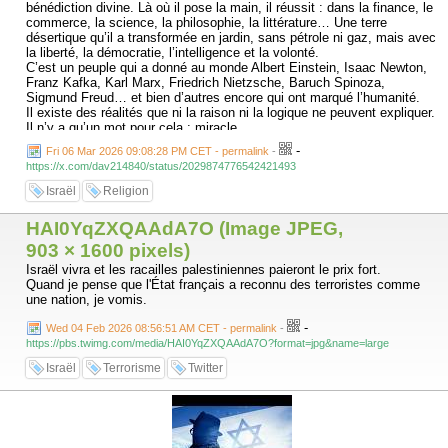
bénédiction divine. Là où il pose la main, il réussit : dans la finance, le
commerce, la science, la philosophie, la littérature… Une terre
désertique qu’il a transformée en jardin, sans pétrole ni gaz, mais avec
la liberté, la démocratie, l’intelligence et la volonté.
C’est un peuple qui a donné au monde Albert Einstein, Isaac Newton,
Franz Kafka, Karl Marx, Friedrich Nietzsche, Baruch Spinoza,
Sigmund Freud… et bien d’autres encore qui ont marqué l’humanité.
Il existe des réalités que ni la raison ni la logique ne peuvent expliquer.
Il n’y a qu’un mot pour cela : miracle.
Depuis deux ans et demi, ce peuple combat sur cinq fronts. On disait
-
Fri 06 Mar 2026 09:08:28 PM CET - permalink
-
qu’il s’épuiserait, qu’il allait s’effondrer… et pourtant, il surprend le
https://x.com/dav214840/status/2029874776542421493
monde en ouvrant un nouveau front contre un ennemi iranien qui fait
peur à beaucoup, même parmi les régimes arabes.
Israël
Religion
Ce peuple, malgré son petit nombre, possède le courage des nobles, la
sagesse des prophètes, la patience des justes et la détermination des
HAI0YqZXQAAdA7O (Image JPEG,
survivants. Comment pourrait-il en être autrement, quand on sait qu’ils
sont les descendants d’Abraham, Solomon, David, Moses, Jacob,
903 × 1600 pixels)
Joseph… et de 1523 prophètes et messagers issus de leur lignée.
Israël vivra et les racailles palestiniennes paieront le prix fort.
C’est un peuple qui a apporté au monde le monothéisme et la foi en un
Quand je pense que l'État français a reconnu des terroristes comme
seul Dieu. Un peuple animé par la soif de vivre, de travailler, d’innover
une nation, je vomis.
et de se perpétuer, et qui perdure depuis plus de 4000 ans.
Vraiment, je ne trouve pas d’autre mot pour le décrire que : le peuple-
-
Wed 04 Feb 2026 08:56:51 AM CET - permalink
-
miracle.
https://pbs.twimg.com/media/HAI0YqZXQAAdA7O?format=jpg&name=large
Si les Arabes avaient une vision claire, ils choisiraient de s’unir à ce
peuple, d’apprendre de lui, de coopérer avec lui… Peut-être
Israël
Terrorisme
Twitter
s’imprégneraient-ils alors de son savoir, de sa sagesse et de son sens
de l’honneur.
Hassen Chalghoumi
Imam