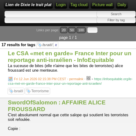
Lien de Dixie le trait plat
Login
Tag cloud
Picture wall
Daily
Links per page:
20
50
100
page 1 / 1
17 results for tags
Israël
x
Le CSA «met en garde» France Inter pour un
reportage anti-israélien - InfoEquitable
La suceuse de bites (elle n'aime que les bites de terroristes) alice
froussard est une menteuse.
-
Fri 12 Jun 2026 02:15:38 PM CEST - permalink
-
https://infoequitable.org/le-
csa-met-en-garde-france-inter-pour-un-reportage-anti-israelien/
Israël
Terrorisme
SwordOfSalomon : AFFAIRE ALICE
FROUSSARD
C'est absolument normal que cette salope qui soutient les terroristes
soit refoulée.
Copie :