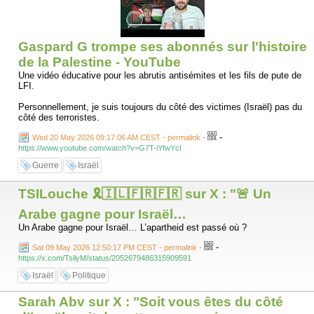
Albanese,
- Repost de toutes les pires Fake News et toute la propagande du
Hamas depuis le 7 octobre notamment à travers le compte de Ramy
Abdu, lui même membre du Hamas.
Gaspard G trompe ses abonnés sur l'histoire
- Propos élogieux à l'égard des dirigeants du Hamas, Yahyah Sinwar et
Ismail Haniyeh
de la Palestine - YouTube
- hommages à plusieurs terroristes du Hamas presentés comme
Une vidéo éducative pour les abrutis antisémites et les fils de pute de
journalistes.
LFI.
Ce fil ne décrit pas une journaliste engagée. Il décrit une activiste pro-
Personnellement, je suis toujours du côté des victimes (Israël) pas du
Hamas.
côté des terroristes.
-
Wed 20 May 2026 09:17:06 AM CEST - permalink
-
https://www.youtube.com/watch?v=G7T-iYfwYcI
Guerre
Israël
TSILouche 🎗️🇮🇱🇫🇷🇫🇷 sur X : "🚨 Un
Arabe gagne pour Israël…
Un Arabe gagne pour Israël… L’apartheid est passé où ?
-
Sat 09 May 2026 12:50:17 PM CEST - permalink
-
https://x.com/TsilyM/status/2052679486315909591
Israël
Politique
Sarah Abv sur X : "Soit vous êtes du côté