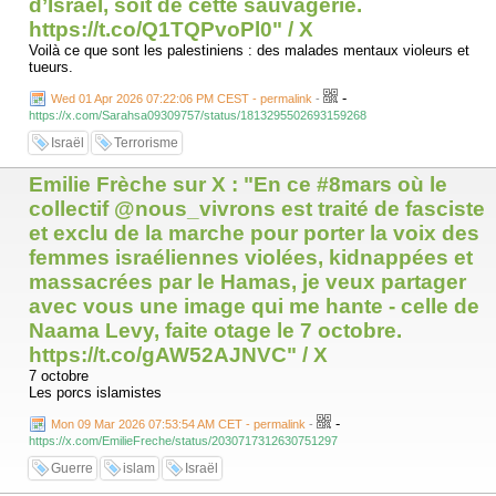
d’Israël, soit de cette sauvagerie.
https://t.co/Q1TQPvoPl0" / X
Voilà ce que sont les palestiniens : des malades mentaux violeurs et
tueurs.
-
Wed 01 Apr 2026 07:22:06 PM CEST - permalink
-
https://x.com/Sarahsa09309757/status/1813295502693159268
Israël
Terrorisme
Emilie Frèche sur X : "En ce #8mars où le
collectif @nous_vivrons est traité de fasciste
et exclu de la marche pour porter la voix des
femmes israéliennes violées, kidnappées et
massacrées par le Hamas, je veux partager
avec vous une image qui me hante - celle de
Naama Levy, faite otage le 7 octobre.
https://t.co/gAW52AJNVC" / X
7 octobre
Les porcs islamistes
-
Mon 09 Mar 2026 07:53:54 AM CET - permalink
-
https://x.com/EmilieFreche/status/2030717312630751297
Guerre
islam
Israël