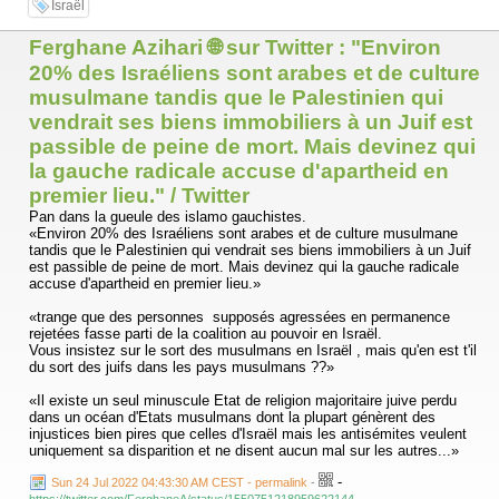
Israël
Ferghane Azihari 🌐 sur Twitter : "Environ
20% des Israéliens sont arabes et de culture
musulmane tandis que le Palestinien qui
vendrait ses biens immobiliers à un Juif est
passible de peine de mort. Mais devinez qui
la gauche radicale accuse d'apartheid en
premier lieu." / Twitter
Pan dans la gueule des islamo gauchistes.
«Environ 20% des Israéliens sont arabes et de culture musulmane
tandis que le Palestinien qui vendrait ses biens immobiliers à un Juif
est passible de peine de mort. Mais devinez qui la gauche radicale
accuse d'apartheid en premier lieu.»
«trange que des personnes supposés agressées en permanence
rejetées fasse parti de la coalition au pouvoir en Israël.
Vous insistez sur le sort des musulmans en Israël , mais qu'en est t'il
du sort des juifs dans les pays musulmans ??»
«Il existe un seul minuscule Etat de religion majoritaire juive perdu
dans un océan d'Etats musulmans dont la plupart génèrent des
injustices bien pires que celles d'Israël mais les antisémites veulent
uniquement sa disparition et ne disent aucun mal sur les autres...»
-
Sun 24 Jul 2022 04:43:30 AM CEST - permalink
-