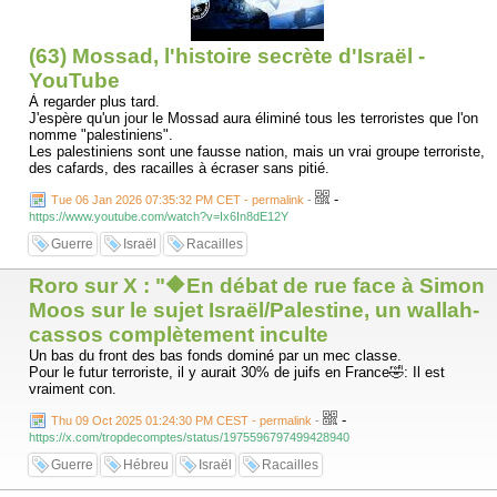
(63) Mossad, l'histoire secrète d'Israël -
YouTube
À regarder plus tard.
J'espère qu'un jour le Mossad aura éliminé tous les terroristes que l'on
nomme "palestiniens".
Les palestiniens sont une fausse nation, mais un vrai groupe terroriste,
des cafards, des racailles à écraser sans pitié.
-
Tue 06 Jan 2026 07:35:32 PM CET - permalink
-
https://www.youtube.com/watch?v=Ix6In8dE12Y
Guerre
Israël
Racailles
Roro sur X : "🔶En débat de rue face à Simon
Moos sur le sujet Israël/Palestine, un wallah-
cassos complètement inculte
Un bas du front des bas fonds dominé par un mec classe.
Pour le futur terroriste, il y aurait 30% de juifs en France🤣: Il est
vraiment con.
-
Thu 09 Oct 2025 01:24:30 PM CEST - permalink
-
https://x.com/tropdecomptes/status/1975596797499428940
Guerre
Hébreu
Israël
Racailles