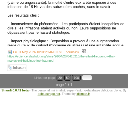
(calme ou angoissante), la moitié d'entre eux a été exposée à des
infrasons de 18 Hz via des subwoofers cachés, sans le savoir.
Les résultats clés :
Inconscience du phénomène : Les participants étaient incapables de
dire si les infrasons étaient activés ou non. Leurs suppositions ne
dépassaient pas le hasard statistique.
Impact physiologique : L'exposition a provoqué une augmentation
réelle du taux de cortisol (l'hormone du stress) et une irritabilité accrue.
-
Fri 01 May 2026 10:01:29 AM CEST - permalink
-
Altération de la perception : Les personnes exposées jugeaient la
https://science.slashdot.org/story/26/04/28/0413216/the-silent-frequency-that-
musique plus triste et manifestaient moins d'intérêt, quel que soit le
makes-old-buildings-feel-haunted
type de musique diffusé.
Infrason
L'effet "hantise" : Contrairement aux théories précédentes, les
infrasons ne provoquent pas une anxiété aiguë ou une peur panique,
Links per page:
20
50
100
mais plutôt une "version acide et sourde" de l'humeur. C'est ce
sentiment d'inconfort indéfinissable, de "quelque chose qui ne va pas",
page 1 / 1
que les gens interprètent souvent comme une présence surnaturelle
Shaarli 0.0.41 beta
- The personal, minimalist, super-fast, no-database delicious clone. By
lorsqu'ils se trouvent dans un vieux bâtiment.
sebsauvage.net
. Theme by
idleman.fr
.