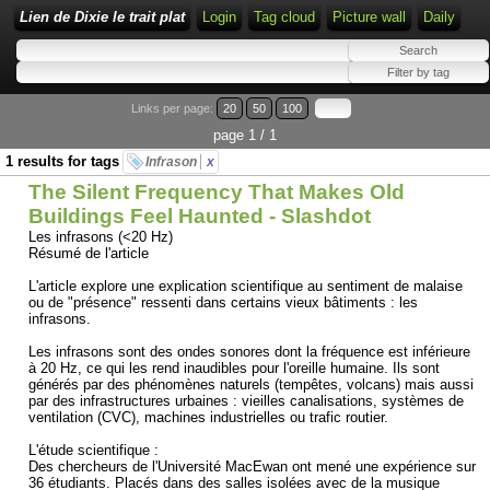
Lien de Dixie le trait plat
Login
Tag cloud
Picture wall
Daily
Links per page:
20
50
100
page 1 / 1
1 results for tags
Infrason
x
The Silent Frequency That Makes Old
Buildings Feel Haunted - Slashdot
Les infrasons (<20 Hz)
Résumé de l'article
L'article explore une explication scientifique au sentiment de malaise
ou de "présence" ressenti dans certains vieux bâtiments : les
infrasons.
Les infrasons sont des ondes sonores dont la fréquence est inférieure
à 20 Hz, ce qui les rend inaudibles pour l'oreille humaine. Ils sont
générés par des phénomènes naturels (tempêtes, volcans) mais aussi
par des infrastructures urbaines : vieilles canalisations, systèmes de
ventilation (CVC), machines industrielles ou trafic routier.
L'étude scientifique :
Des chercheurs de l'Université MacEwan ont mené une expérience sur
36 étudiants. Placés dans des salles isolées avec de la musique