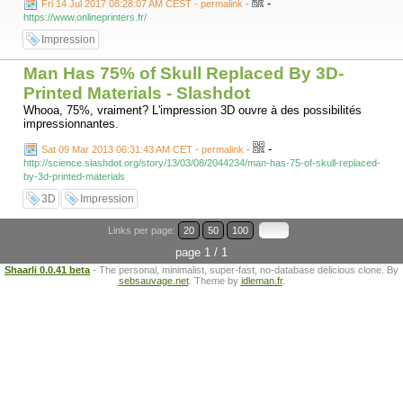
-
Fri 14 Jul 2017 08:28:07 AM CEST - permalink
-
https://www.onlineprinters.fr/
Impression
Man Has 75% of Skull Replaced By 3D-
Printed Materials - Slashdot
Whooa, 75%, vraiment? L'impression 3D ouvre à des possibilités
impressionnantes.
-
Sat 09 Mar 2013 06:31:43 AM CET - permalink
-
http://science.slashdot.org/story/13/03/08/2044234/man-has-75-of-skull-replaced-
by-3d-printed-materials
3D
Impression
Links per page:
20
50
100
page 1 / 1
Shaarli 0.0.41 beta
- The personal, minimalist, super-fast, no-database delicious clone. By
sebsauvage.net
. Theme by
idleman.fr
.