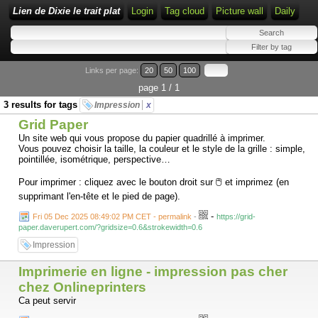
Lien de Dixie le trait plat
Login
Tag cloud
Picture wall
Daily
Links per page:
20
50
100
page 1 / 1
3 results for tags
Impression
x
Grid Paper
Un site web qui vous propose du papier quadrillé à imprimer.
Vous pouvez choisir la taille, la couleur et le style de la grille : simple,
pointillée, isométrique, perspective…
Pour imprimer : cliquez avec le bouton droit sur 🖱️ et imprimez (en
supprimant l'en-tête et le pied de page).
-
Fri 05 Dec 2025 08:49:02 PM CET - permalink
-
https://grid-
paper.daverupert.com/?gridsize=0.6&strokewidth=0.6
Impression
Imprimerie en ligne - impression pas cher
chez Onlineprinters
Ca peut servir