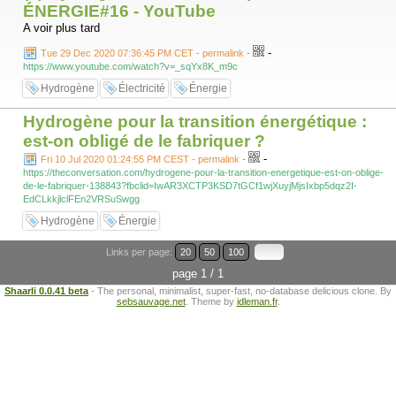
ÉNERGIE#16 - YouTube
A voir plus tard
-
Tue 29 Dec 2020 07:36:45 PM CET - permalink
-
https://www.youtube.com/watch?v=_sqYx8K_m9c
Hydrogène
Électricité
Énergie
Hydrogène pour la transition énergétique :
est-on obligé de le fabriquer ?
-
Fri 10 Jul 2020 01:24:55 PM CEST - permalink
-
https://theconversation.com/hydrogene-pour-la-transition-energetique-est-on-oblige-
de-le-fabriquer-138843?fbclid=IwAR3XCTP3KSD7tGCf1wjXuyjMjsIxbp5dqz2I-
EdCLkkjlclFEn2VRSuSwgg
Hydrogène
Énergie
Links per page:
20
50
100
page 1 / 1
Shaarli 0.0.41 beta
- The personal, minimalist, super-fast, no-database delicious clone. By
sebsauvage.net
. Theme by
idleman.fr
.