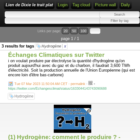
Lien de Dixie le trait plat
Login
Tag cloud
Picture wall
Daily
Links per page:
20
50
100
page 1 / 1
3 results for tags
Hydrogène
x
Échanges Climatiques sur Twitter
i on voulait produire par électrolyse la quantité d'hydrogène qu'on
produit aujourd'hui avec du gaz et du charbon, il faudrait 3,600 TWh
d'électricité. Soit la production annuelle de l'Union Européenne (qui est
encore loin d'être bas-carbone)
-
Tue 07 Mar 2023 11:50:04 AM CET - permalink
-
https://twitter.com/Echangesclimat/status/1633044143743090688
Hydrogène
(1) Hydrogène: comment le produire ? -