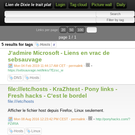
Lien de Dixie le trait plat
Login
Tag cloud
Picture wall
Daily
Links per page:
20
50
100
page 1 / 1
5 results for tags
Hosts
x
J'admire Microsoft - Liens en vrac de
sebsauvage
-
Mon 04 Feb 2019 11:44:17 AM CET - permalink
-
https://sebsauvage.net/links/?Ezsc_w
DNS
Hosts
file:///etc/hosts - KraZhtest - Pony links -
Fresh hacks - C'est le bordel
file:///etc/hosts
Afficher le fichier host depuis Firefox, Linux seulement.
-
Mon 08 Aug 2016 12:23:42 PM CEST - permalink
-
http://ponyhacks.com/?
PZtRIA
Hosts
Linux