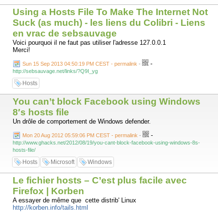
Using a Hosts File To Make The Internet Not
Suck (as much) - les liens du Colibri - Liens
en vrac de sebsauvage
Voici pourquoi il ne faut pas utiliser l'adresse 127.0.0.1
Merci!
-
Sun 15 Sep 2013 04:50:19 PM CEST - permalink
-
http://sebsauvage.net/links/?Q9I_yg
Hosts
You can’t block Facebook using Windows
8′s hosts file
Un drôle de comportement de Windows defender.
-
Mon 20 Aug 2012 05:59:06 PM CEST - permalink
-
http://www.ghacks.net/2012/08/19/you-cant-block-facebook-using-windows-8s-
hosts-file/
Hosts
Microsoft
Windows
Le fichier hosts – C’est plus facile avec
Firefox | Korben
A essayer de même que cette distrib' Linux
http://korben.info/tails.html