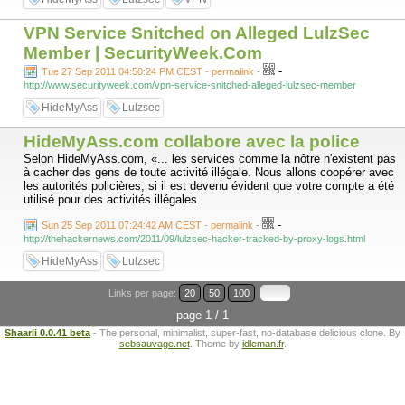
VPN Service Snitched on Alleged LulzSec
Member | SecurityWeek.Com
-
Tue 27 Sep 2011 04:50:24 PM CEST - permalink
-
http://www.securityweek.com/vpn-service-snitched-alleged-lulzsec-member
HideMyAss
Lulzsec
HideMyAss.com collabore avec la police
Selon HideMyAss.com, «... les services comme la nôtre n'existent pas
à cacher des gens de toute activité illégale. Nous allons coopérer avec
les autorités policières, si il est devenu évident que votre compte a été
utilisé pour des activités illégales.
-
Sun 25 Sep 2011 07:24:42 AM CEST - permalink
-
http://thehackernews.com/2011/09/lulzsec-hacker-tracked-by-proxy-logs.html
HideMyAss
Lulzsec
Links per page:
20
50
100
page 1 / 1
Shaarli 0.0.41 beta
- The personal, minimalist, super-fast, no-database delicious clone. By
sebsauvage.net
. Theme by
idleman.fr
.