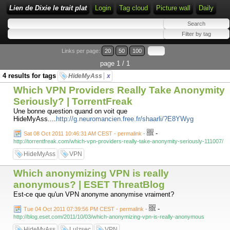
Lien de Dixie le trait plat
Login
Tag cloud
Picture wall
Daily
Links per page:
20
50
100
page 1 / 1
4 results for tags
HideMyAss
x
Which VPN Providers Really Take Anonymity
Seriously? | TorrentFreak
Une bonne question quand on voit que
HideMyAss....
http://g.neuromancien.free.fr/shaarli/?E8YWyg
-
Sat 08 Oct 2011 10:46:31 AM CEST - permalink
-
http://torrentfreak.com/which-vpn-providers-really-take-anonymity-seriously-111007/
HideMyAss
VPN
Which anonymizing VPN is really
anonymous? | ESET ThreatBlog
Est-ce que qu'un VPN anonyme anonymise vraiment?
-
Tue 04 Oct 2011 07:39:56 PM CEST - permalink
-
http://blog.eset.com/2011/10/03/which-anonymizing-vpn-is-really-anonymous
HideMyAss
Lulzsec
VPN