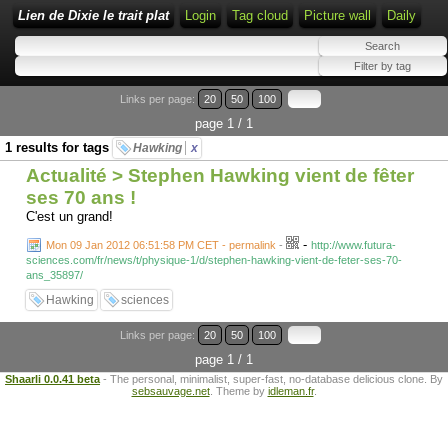
Lien de Dixie le trait plat
Login
Tag cloud
Picture wall
Daily
Links per page:
20
50
100
page 1 / 1
1 results for tags
Hawking
x
Actualité > Stephen Hawking vient de fêter
ses 70 ans !
C'est un grand!
-
Mon 09 Jan 2012 06:51:58 PM CET - permalink
-
http://www.futura-
sciences.com/fr/news/t/physique-1/d/stephen-hawking-vient-de-feter-ses-70-
ans_35897/
Hawking
sciences
Links per page:
20
50
100
page 1 / 1
Shaarli 0.0.41 beta
- The personal, minimalist, super-fast, no-database delicious clone. By
sebsauvage.net
. Theme by
idleman.fr
.