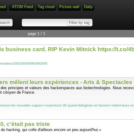
eed
ATOM Feed
Tag cloud
Picture wall
Daily
page 1 / 1
 his business card. RIP Kevin Mitnick https://t.co/
illos/status/1681839356883992580
ers mêlent leurs expériences - Arts & Spectacles 
on des principes et valeurs des hackerspaces aux biotechnologies. Nous rec
et citoyen de France.
/emission-les-nouvelles-vagues-l-experience-35-quand-biologistes-et-hackers-melent-leurs-e
 c’était pas triste
 hacking, qui colle d'ailleurs encore un peu aujourd'hui.»