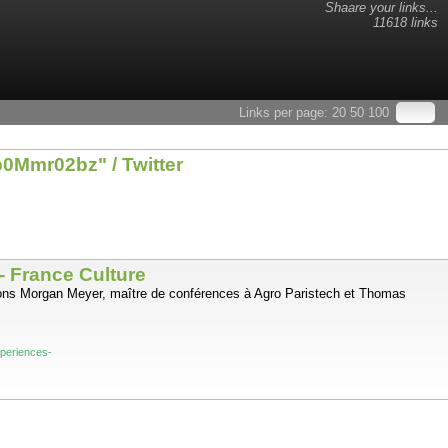
Shaare your links...
11618 links
Links per page:
20
50
100
4b0Mmr02bz" / Twitter
- France Culture
evons Morgan Meyer, maître de conférences à Agro Paristech et Thomas
xperiences-