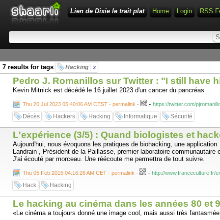
Lien de Dixie le trait plat
Home
Login
RSS F
7 results for tags
Hacking
x
Pedro J. Romanillos sur Twitter : "I still have
Kevin Mitnick est décédé le 16 juillet 2023 d'un cancer du pancréas
-
Thu 20 Jul 2023 05:40:06 AM CEST - permalink
-
https://twitter.com/pjroman
Décès
Hackers
Hacking
Informatique
Sécurité
L'expérience (3/5) : Quand biologistes et hack
Aujourd'hui, nous évoquons les pratiques de biohacking, une applicati
Landrain , Président de la Paillasse, premier laboratoire communautaire 
J'ai écouté par morceau. Une réécoute me permettra de tout suivre.
-
Thu 05 Feb 2015 04:16:26 AM CET - permalink
-
http://www.franceculture.fr
Hack
Hacking
Le hacking au cinéma dans les années 80 et 90,
«Le cinéma a toujours donné une image cool, mais aussi très fantasmée du