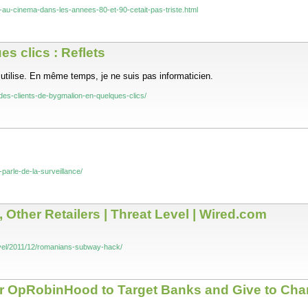
ng-au-cinema-dans-les-annees-80-et-90-cetait-pas-triste.html
s clics : Reflets
 utilise. En même temps, je ne suis pas informaticien.
er-des-clients-de-bygmalion-en-quelques-clics/
s
ts-parle-de-la-surveillance/
Other Retailers | Threat Level | Wired.com
evel/2011/12/romanians-subway-hack/
OpRobinHood to Target Banks and Give to Char