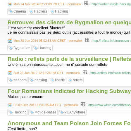
-
Mon 24 Nov 2014 02:21:09 PM CET - permalink
-
http://korben.info/le-hacki
Cinéma
Hackers
Hacking
Retrouver des clients de Bygmalion en quelque
Il est vraiment excellent Bluetouff.
Je ne connaissais pas les deux outils (accessibles à tout le monde) qu'il
-
Mon 30 Jun 2014 05:02:33 AM CEST - permalink
-
http://reflets.info/retrouv
Bygmalion
Hacking
Radio : reflets parle de la surveillance | Reflet
Une émission intéressante....comme d'habitude surr reflets
-
Sun 29 Jan 2012 12:12:26 PM CET - permalink
-
http://reflets.info/radio-refle
freedom
hacking
liberté
reflets
Four Romanians Indicted for Hacking Subway, 
Mot de passe encore
-
Fri 09 Dec 2011 11:05:35 AM CET - permalink
-
http://www.wired.com/threatl
Hacking
Mot-de-passe
PCAnywhere
Anonymous and Team Poison Join Forces For 
C'est limite, non?