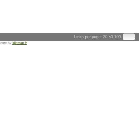
Links per page:
20
50
100
heme by
idleman.fr
.