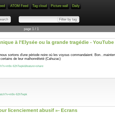
eed
ATOM Feed
Tag cloud
Picture wall
Daily
page 1 / 1
nique à l'Elysée ou la grande tragédie - YouTube
nous sortons d'une période noire où les voyous commandaient. Bon...mainte
r certains de leur malhonnêteté (Cahuzac)
tch?v=m9x-62hTwpk&feature=share
watch?v=m9x-62hTwpk
ur licenciement abusif »- Ecrans