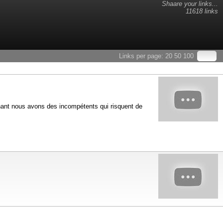
Shaare your links...
11618 links
Links per page:
20
50
100
nant nous avons des incompétents qui risquent de