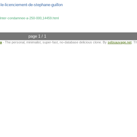
le-licenciement-de-stephane-guillon
e-Inter-condamnee-a-250-000,14459.html
page 1 / 1
ta
- The personal, minimalist, super-fast, no-database delicious clone. By
sebsauvage.net
. T