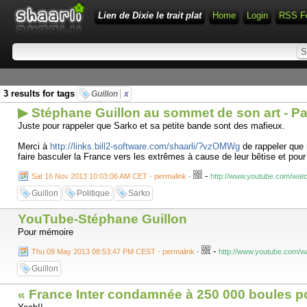
Lien de Dixie le trait plat
Home
Login
RSS F
3 results for tags
Guillon
x
▶ Stéphane Guillon au sommet de son art - Pa
Juste pour rappeler que Sarko et sa petite bande sont des mafieux.
Merci à
http://links.bill2-software.com/shaarli/?vzOMWg
de rappeler que 
faire basculer la France vers les extrêmes à cause de leur bêtise et pou
-
Sat 16 Nov 2013 10:03:06 AM CET - permalink
-
http://www.youtube.com/wa
Guillon
Politique
Sarko
YouTube-Stéphane Guillon
Pour mémoire
-
Thu 09 May 2013 08:53:47 PM CEST - permalink
-
http://www.youtube.com/
Guillon
« France Inter condamnée à 250 000 boules po