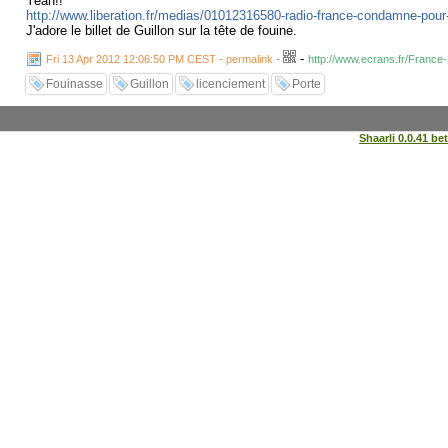
Yeah!!
http://www.liberation.fr/medias/01012316580-radio-france-condamne-pour-
J'adore le billet de Guillon sur la tête de fouine.
-
Fri 13 Apr 2012 12:06:50 PM CEST - permalink
-
http://www.ecrans.fr/Franc
Fouinasse
Guillon
licenciement
Porte
Shaarli 0.0.41 be