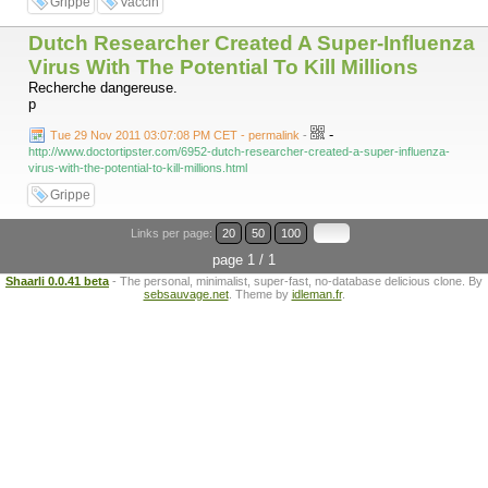
Grippe
Vaccin
Dutch Researcher Created A Super-Influenza
Virus With The Potential To Kill Millions
Recherche dangereuse.
p
-
Tue 29 Nov 2011 03:07:08 PM CET - permalink
-
http://www.doctortipster.com/6952-dutch-researcher-created-a-super-influenza-
virus-with-the-potential-to-kill-millions.html
Grippe
Links per page:
20
50
100
page 1 / 1
Shaarli 0.0.41 beta
- The personal, minimalist, super-fast, no-database delicious clone. By
sebsauvage.net
. Theme by
idleman.fr
.