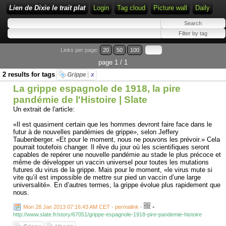
Lien de Dixie le trait plat
Login
Tag cloud
Picture wall
Daily
Links per page:
20
50
100
page 1 / 1
2 results for tags
Grippe
x
La grippe espagnole de 1918, la pire
pandémie de l'Histoire | Slate
Un extrait de l'article:
«Il est quasiment certain que les hommes devront faire face dans le
futur à de nouvelles pandémies de grippe», selon Jeffery
Taubenberger. «Et pour le moment, nous ne pouvons les prévoir.» Cela
pourrait toutefois changer. Il rêve du jour où les scientifiques seront
capables de repérer une nouvelle pandémie au stade le plus précoce et
même de développer un vaccin universel pour toutes les mutations
futures du virus de la grippe. Mais pour le moment, «le virus mute si
vite qu’il est impossible de mettre sur pied un vaccin d’une large
universalité». En d’autres termes, la grippe évolue plus rapidement que
nous.
-
Mon 28 Jan 2013 07:16:43 AM CET - permalink
-
http://www.slate.fr/story/67051/grippe-espagnole-1918-pire-pandemie-histoire