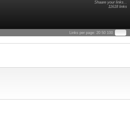
Shaare your links...
11618 links
Links per page:
20
50
100