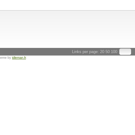
Links per page:
20
50
100
heme by
idleman.fr
.