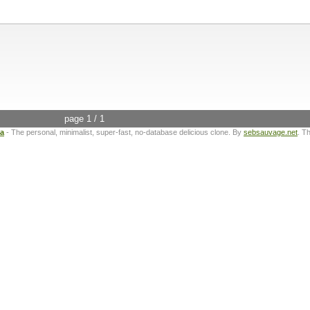
page 1 / 1
ta
- The personal, minimalist, super-fast, no-database delicious clone. By
sebsauvage.net
. T