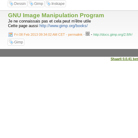
Dessin
Gimp
Inskape
GNU Image Manipulation Program
Je ne connaissais pas et cela peut m'être utile
Cette page aussi
http://www.gimp.org/books/
-
Fri 08 Feb 2013 09:34:02 AM CET - permalink
-
http://docs.gimp.org/2.8/fr/
Gimp
Shaarli 0.0.41 be