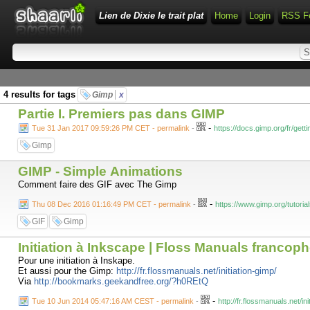
Lien de Dixie le trait plat
Home
Login
RSS F
4 results for tags
Gimp
x
Partie I. Premiers pas dans GIMP
-
Tue 31 Jan 2017 09:59:26 PM CET - permalink
-
https://docs.gimp.org/fr/getti
Gimp
GIMP - Simple Animations
Comment faire des GIF avec The Gimp
-
Thu 08 Dec 2016 01:16:49 PM CET - permalink
-
https://www.gimp.org/tutoria
GIF
Gimp
Initiation à Inkscape | Floss Manuals francoph
Pour une initiation à Inskape.
Et aussi pour the Gimp:
http://fr.flossmanuals.net/initiation-gimp/
Via
http://bookmarks.geekandfree.org/?h0REtQ
-
Tue 10 Jun 2014 05:47:16 AM CEST - permalink
-
http://fr.flossmanuals.net/in