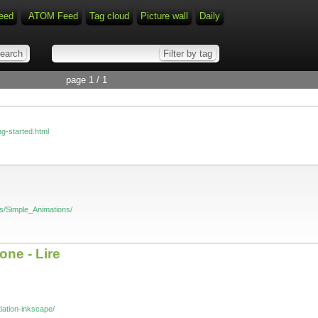
eed
ATOM Feed
Tag cloud
Picture wall
Daily
page 1 / 1
ng-started.html
ls/Simple_Animations/
one - Lire
itiation-inkscape/