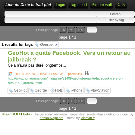
Lien de Dixie le trait plat
Login
Tag cloud
Picture wall
Daily
Links per page:
20
50
100
page 1 / 1
1 results for tags
George
x
GeoHot a quitté Facebook. Vers un retour au
jailbreak ?
Cela n'aura pas duré longtemps...
-
Thu 26 Jan 2012 10:31:44 AM CET - permalink
-
http://www.numerama.com/magazine/21409-geohot-a-quitte-facebook-vers-un-
retour-au-jailbreak.html
GeoHot
George
Hotz
iPhone
PlayStation
Links per page:
20
50
100
page 1 / 1
Shaarli 0.0.41 beta
- The personal, minimalist, super-fast, no-database delicious clone. By
sebsauvage.net
. Theme by
idleman.fr
.