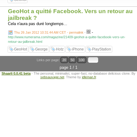
GeoHot a quitté Facebook. Vers un retour au
jailbreak ?
Cela n'aura pas duré longtemps...
-
Thu 26 Jan 2012 10:31:44 AM CET - permalink
-
http://www.numerama.com/magazine/21409-geohot-a-quitte-facebook-vers-un-
retour-au-jailbreak.html
GeoHot
George
Hotz
iPhone
PlayStation
Links per page:
20
50
100
page 1 / 1
Shaarli 0.0.41 beta
- The personal, minimalist, super-fast, no-database delicious clone. By
sebsauvage.net
. Theme by
idleman.fr
.