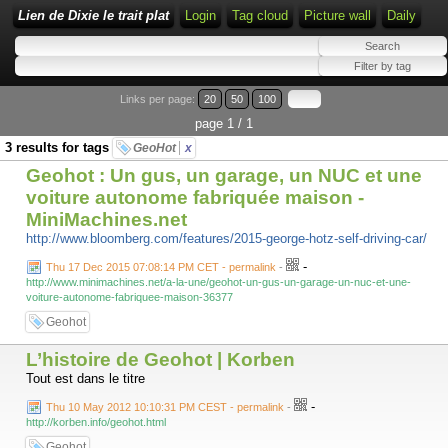
Lien de Dixie le trait plat
Login
Tag cloud
Picture wall
Daily
Links per page:
20
50
100
page 1 / 1
3 results for tags
GeoHot
x
Geohot : Un gus, un garage, un NUC et une
voiture autonome fabriquée maison -
MiniMachines.net
http://www.bloomberg.com/features/2015-george-hotz-self-driving-car/
-
Thu 17 Dec 2015 07:08:14 PM CET - permalink
-
http://www.minimachines.net/a-la-une/geohot-un-gus-un-garage-un-nuc-et-une-
voiture-autonome-fabriquee-maison-36377
Geohot
L’histoire de Geohot | Korben
Tout est dans le titre
-
Thu 10 May 2012 10:10:31 PM CEST - permalink
-
http://korben.info/geohot.html
Geohot