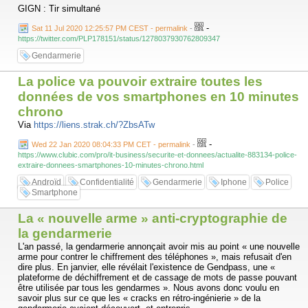
GIGN : Tir simultané
-
Sat 11 Jul 2020 12:25:57 PM CEST - permalink
-
https://twitter.com/PLP178151/status/1278037930762809347
Gendarmerie
La police va pouvoir extraire toutes les
données de vos smartphones en 10 minutes
chrono
Via
https://liens.strak.ch/?ZbsATw
-
Wed 22 Jan 2020 08:04:33 PM CET - permalink
-
https://www.clubic.com/pro/it-business/securite-et-donnees/actualite-883134-police-
extraire-donnees-smartphones-10-minutes-chrono.html
Androïd
Confidentialité
Gendarmerie
Iphone
Police
Smartphone
La « nouvelle arme » anti-cryptographie de
la gendarmerie
L'an passé, la gendarmerie annonçait avoir mis au point « une nouvelle
arme pour contrer le chiffrement des téléphones », mais refusait d'en
dire plus. En janvier, elle révélait l'existence de Gendpass, une «
plateforme de déchiffrement et de cassage de mots de passe pouvant
être utilisée par tous les gendarmes ». Nous avons donc voulu en
savoir plus sur ce que les « cracks en rétro-ingénierie » de la