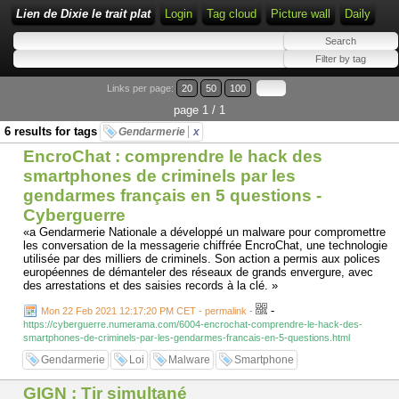
Lien de Dixie le trait plat
Login
Tag cloud
Picture wall
Daily
Links per page:
20
50
100
page 1 / 1
6 results for tags
Gendarmerie
x
EncroChat : comprendre le hack des
smartphones de criminels par les
gendarmes français en 5 questions -
Cyberguerre
«a Gendarmerie Nationale a développé un malware pour compromettre
les conversation de la messagerie chiffrée EncroChat, une technologie
utilisée par des milliers de criminels. Son action a permis aux polices
européennes de démanteler des réseaux de grands envergure, avec
des arrestations et des saisies records à la clé. »
-
Mon 22 Feb 2021 12:17:20 PM CET - permalink
-
https://cyberguerre.numerama.com/6004-encrochat-comprendre-le-hack-des-
smartphones-de-criminels-par-les-gendarmes-francais-en-5-questions.html
Gendarmerie
Loi
Malware
Smartphone
GIGN : Tir simultané