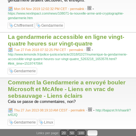
gendarmerie avaient découvert, et entrepris.
-
Mon 04 Nov 2019 12:02:32 PM CET - permalink
-
https://www.nextinpact.com/news/108071-la-nouvelle-arme-anti-cryptographie-
gendarmerie.htm
Chiffrement
Gendarmerie
La gendarmerie accessible en ligne vingt-
quatre heures sur vingt-quatre
-
Tue 27 Feb 2018 07:32:25 PM CET - permalink
-
http://www.lemonde.fr/police-justice/article/2018/02/27/numerique-la-gendarmerie-
accessible-vingt-quatre-heures-sur-vingt-quatre_5263218_1653578.html?
#link_time=1519747064
Gendarmerie
Comment la Gendarmerie a envoyé bouler
Microsoft et McAfee - Liens en vrac de
sebsauvage - Liens éclairs
Cela se passe de commentaires, non?
-
Thu 27 Jun 2013 08:19:10 AM CEST - permalink
-
http://bajazet.fr/shaarli/?
ivf0JQ
Gendarmerie
Linux
Links per page:
20
50
100