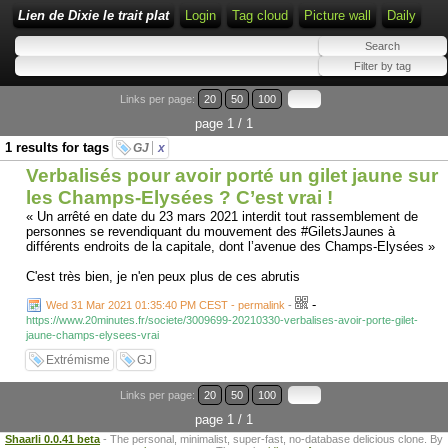
Lien de Dixie le trait plat
Login
Tag cloud
Picture wall
Daily
Links per page:
20
50
100
page 1 / 1
1 results for tags
GJ
x
Verbalisés pour avoir porté un gilet jaune sur
les Champs-Elysées ? C’est vrai !
« Un arrêté en date du 23 mars 2021 interdit tout rassemblement de
personnes se revendiquant du mouvement des #GiletsJaunes à
différents endroits de la capitale, dont l’avenue des Champs-Elysées »
C'est très bien, je n'en peux plus de ces abrutis
-
Wed 31 Mar 2021 01:35:40 PM CEST - permalink
-
https://www.20minutes.fr/societe/3009699-20210330-verbalises-avoir-porte-gilet-
jaune-champs-elysees-vrai
Extrémisme
GJ
Links per page:
20
50
100
page 1 / 1
Shaarli 0.0.41 beta
- The personal, minimalist, super-fast, no-database delicious clone. By