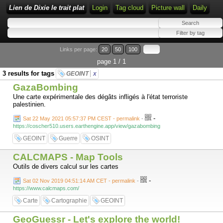
Lien de Dixie le trait plat
Login
Tag cloud
Picture wall
Daily
Links per page:
20
50
100
page 1 / 1
3 results for tags
GEOINT
x
GazaBombing
Une carte expérimentale des dégâts infligés à l'état terroriste
palestinien.
-
Sat 22 May 2021 05:57:37 PM CEST - permalink
-
https://coscher510.users.earthengine.app/view/gazabombing
GEOINT
Guerre
OSINT
CALCMAPS - Map Tools
Outils de divers calcul sur les cartes
-
Sat 02 Nov 2019 04:51:14 AM CET - permalink
-
https://www.calcmaps.com/
Carte
Cartographie
GEOINT
GeoGuessr - Let's explore the world!