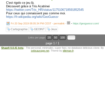
C'est rigolo ce jeu là.
Découvert grâce à Tris Acatrinei
https://twitter.com/Tris_HR/status/1175106718591852545
Pour ceux qui connaissent pas comme moi.
https://fr.wikipedia.org/wiki/GeoGuessr
-
Fri 20 Sep 2019 08:05:34 PM CEST - permalink
-
https://geoguessr.com/
Cartographie
GEOINT
Jeux
Links per page:
20
50
100
page 1 / 1
Shaarli 0.0.41 beta
- The personal, minimalist, super-fast, no-database delicious clone. By
sebsauvage.net
. Theme by
idleman.fr
.