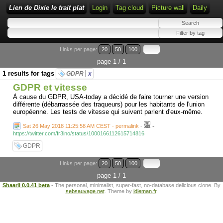
Lien de Dixie le trait plat
Login
Tag cloud
Picture wall
Daily
Links per page:
20
50
100
page 1 / 1
1 results for tags
GDPR
x
GDPR et vitesse
À cause du GDPR, USA-today a décidé de faire tourner une version
différente (débarrassée des traqueurs) pour les habitants de l'union
européenne. Les tests de vitesse qui suivent parlent d'eux-même.
-
Sat 26 May 2018 11:25:58 AM CEST - permalink
-
https://twitter.com/fr3ino/status/1000166112615714816
GDPR
Links per page:
20
50
100
page 1 / 1
Shaarli 0.0.41 beta
- The personal, minimalist, super-fast, no-database delicious clone. By
sebsauvage.net
. Theme by
idleman.fr
.