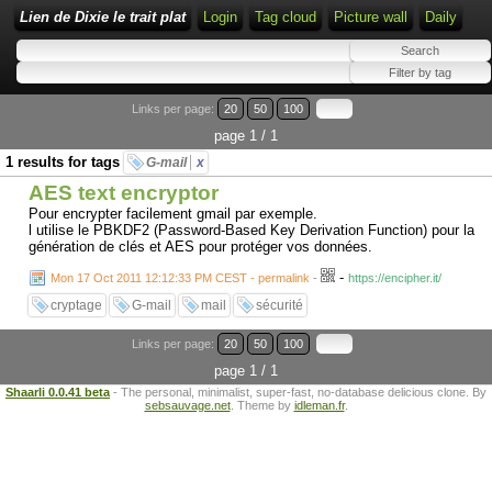
Lien de Dixie le trait plat
Login
Tag cloud
Picture wall
Daily
Links per page:
20
50
100
page 1 / 1
1 results for tags
G-mail
x
AES text encryptor
Pour encrypter facilement gmail par exemple.
l utilise le PBKDF2 (Password-Based Key Derivation Function) pour la
génération de clés et AES pour protéger vos données.
-
Mon 17 Oct 2011 12:12:33 PM CEST - permalink
-
https://encipher.it/
cryptage
G-mail
mail
sécurité
Links per page:
20
50
100
page 1 / 1
Shaarli 0.0.41 beta
- The personal, minimalist, super-fast, no-database delicious clone. By
sebsauvage.net
. Theme by
idleman.fr
.