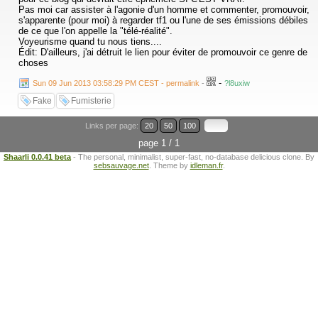
Pas moi car assister à l'agonie d'un homme et commenter, promouvoir,
s'apparente (pour moi) à regarder tf1 ou l'une de ses émissions débiles
de ce que l'on appelle la "télé-réalité".
Voyeurisme quand tu nous tiens....
Édit: D'ailleurs, j'ai détruit le lien pour éviter de promouvoir ce genre de
choses
-
Sun 09 Jun 2013 03:58:29 PM CEST - permalink
-
?l8uxiw
Fake
Fumisterie
Links per page:
20
50
100
page 1 / 1
Shaarli 0.0.41 beta
- The personal, minimalist, super-fast, no-database delicious clone. By
sebsauvage.net
. Theme by
idleman.fr
.