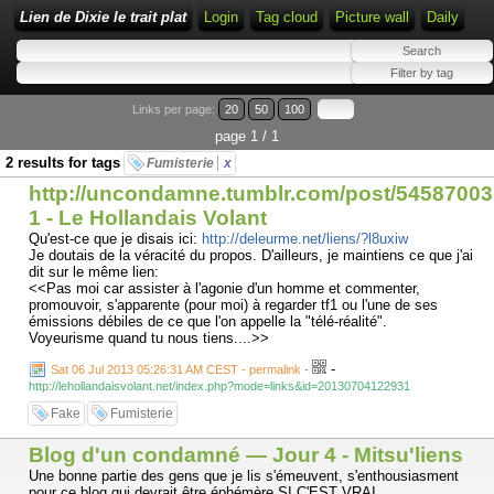
Lien de Dixie le trait plat
Login
Tag cloud
Picture wall
Daily
Links per page:
20
50
100
page 1 / 1
2 results for tags
Fumisterie
x
http://uncondamne.tumblr.com/post/545870031
1 - Le Hollandais Volant
Qu'est-ce que je disais ici:
http://deleurme.net/liens/?l8uxiw
Je doutais de la véracité du propos. D'ailleurs, je maintiens ce que j'ai
dit sur le même lien:
<<Pas moi car assister à l'agonie d'un homme et commenter,
promouvoir, s'apparente (pour moi) à regarder tf1 ou l'une de ses
émissions débiles de ce que l'on appelle la "télé-réalité".
Voyeurisme quand tu nous tiens....>>
-
Sat 06 Jul 2013 05:26:31 AM CEST - permalink
-
http://lehollandaisvolant.net/index.php?mode=links&id=20130704122931
Fake
Fumisterie
Blog d'un condamné — Jour 4 - Mitsu'liens
Une bonne partie des gens que je lis s'émeuvent, s'enthousiasment
pour ce blog qui devrait être éphémère SI C'EST VRAI.