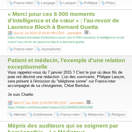
France-inter
Langage
Langue
Politique
Potus
« Merci pour ces 6 000 moments
d’intelligence et de cœur » : l’au-revoir de
Laurence Bloch à Bernard Guetta
-
Sun 01 Jul 2018 02:33:40 PM CEST - permalink
-
https://www.franceinter.fr/info/merci-pour-ces-6-000-moments-d-intelligence-et-de-
coeur-l-au-revoir-de-laurence-bloch-a-bernard-guetta
France-inter
Journalisme
Patient et médecin, l’exemple d’une relation
exceptionnelle
Vous rappelez-vous du 7 janvier 2015 ? C'est le jour où deux fils de
pute ont décimé une rédaction. L'un des survivants, Philippe Lançon,
sera présent à l'émission du "téléphone sonne" sur France-inter
accompagné de sa chirurgienne, Chloé Bertolus.
Je suis Charlie.
-
Wed 27 Jun 2018 12:04:59 PM CEST - permalink
-
https://twitter.com/franceinter/status/1011330835105091588
Attentat
Extrémisme
France-inter
Médecine
Religion
Mépris des auditeurs qui se soignent par