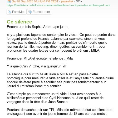
-
Sat 02 Sep 2023 04:41:40 PM CEST - permalink
-
https://mediateur.radiofrance.com/actualites/les-chroniques-de-caroline-goldman/
FakeMed
France-inter
Ce silence
Encore une fois Sophia Aram tape juste.
«l y a plusieurs façons de contempler le vide… On peut se perdre dans
le regard profond de Francis Lalanne par exemple, sinon, si vous
n’avez pas le druide à portée de main, profitez de n’importe quelle
réunion de famille, meeting, dîner, goûter, rassemblement… pour
prononcer les quatre lettres qui composent le prénom : MILA.
Prononcer MILA et écouter le silence : Mila
Y a quelqu’un ? Ohé, y a quelqu’un ?!!
Le silence qui suit toute allusion à MILA est en passe d’être
homologué pour mesurer le vide absolue et l’abyssale couardise d’une
époque délétère prête à sacrifier ses principes fondamentaux sur
l’autel du misérabilisme moutonnier.
C’est simple pour rencontrer un tel vide il faut avoir accès à la
bibliothèque personnelle de Cyril Hanouna ou à ce qu’il reste de
vergogne dans la tête d’un Juan Branco.
Pourtant dimanche soir sur TFI, Mila elle-même a brisé ce silence en
envisageant son avenir de jeune femme de 18 ans par ces mots :