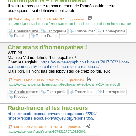
homéopathie – Le Médiateur
Il serait temps que le remboursement de l'homéopathie -cette
escroquerie - soit définitivement arrêté
-
Sat 26 May 2018 11:10:10 AM CEST - permalink
-
http://mediateur.radiofrance.fr/message/mepris-auditeurs-se-soignent-homeopathie/
Charlatanisme
Escroquerie
France-Inter
Homéopathie
Placebo
Radio-France
Charlatans d’homéopathes !
WTF ?!!
Mathieu Vidard défend l'homéopathie ?
Chez les anglais :
https://www.telegraph.co.uk/news/2017/07/21/nhs-
ban-homeopathy-herbal-medicine-misuse-resources/
Mais bon, ils n'ont pas des lobbyistes de chez boiron, eux
-
Wed 21 Mar 2018 07:20:59 PM CET - permalink
-
https://www.franceinter.fr/emissions/l-edito-carre/l-edito-carre-20-mars-2018
Charlatanisme
Escroquerie
France-inter
Homéopathie
Placebo
Radio-france et les trackeurs
https://reports.exodus-privacy.eu.org/reports/2299/
https://reports.exodus-privacy.eu.org/reports/859/
-
Sat 24 Feb 2018 08:09:14 PM CET - permalink
-
https://twitter.com/l1twit/status/967432273715920902