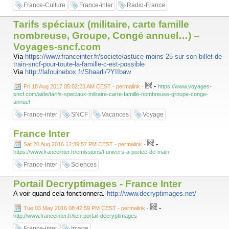
France-Culture
France-inter
Radio-France
Tarifs spéciaux (militaire, carte famille
nombreuse, Groupe, Congé annuel…) –
Voyages-sncf.com
Via
https://www.franceinter.fr/societe/astuce-moins-25-sur-son-billet-de-
train-sncf-pour-toute-la-famille-c-est-possible
Via
http://lafouinebox.fr/Shaarli/?YIIbaw
-
Fri 18 Aug 2017 05:02:23 AM CEST - permalink
-
https://www.voyages-
sncf.com/aide/tarifs-speciaux-militaire-carte-famille-nombreuse-groupe-conge-
annuel
France-inter
SNCF
Vacances
Voyage
France Inter
-
Sat 20 Aug 2016 12:39:57 PM CEST - permalink
-
https://www.franceinter.fr/emissions/l-univers-a-portee-de-main
France-inter
Sciences
Portail Decryptimages - France Inter
A voir quand cela fonctionnera.
http://www.decryptimages.net/
-
Tue 03 May 2016 08:42:59 PM CEST - permalink
-
http://www.franceinter.fr/lien-portail-decryptimages
France-inter
Image