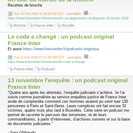
compromettre la convergence des luttes,
Recettes de brioche
Le silence de ces enseignants, éducateurs, parents d’élèves,
responsables politiques, qui préfèrent attendre le moment venu pour
-
Sun 16 Feb 2020 11:59:29 AM CET - permalink
-
nous alerter sur les risques d’une flambée de « l’islamophobie », un
https://www.franceinter.fr/emissions/on-va-deguster/on-va-deguster-16-fevrier-2020
peu comme ils l’avaient fait après l’assassinat de Samuel Paty…
Brioche
France-inter
Recette
Le silence d’une gauche misérabiliste et d’une droite conservatrice
s’interrogeant sur l’opportunité de rétablir un peu du délit de
Le code a changé : un podcast original
blasphème, au nom du respect, de la gentillesse et surtout d’une
France Inter
incapacité à mesurer l’impact de leurs démissions sur les libertés de
Et aussi
https://www.franceinter.fr/podcasts-originaux
tous.
-
Tue 11 Feb 2020 07:57:45 PM CET - permalink
-
C’est dans le silence de notre démission que se joue le calvaire de
https://www.franceinter.fr/emissions/le-code-a-change
Mila et notre drame à tous.
France-inter
Podcast
C’est ce silence qui autorise des demeurés à se considérer comme
victimes d’une déclaration d’une jeune femme au sujet de celui qu’ils
13 novembre l'enquête : un podcast original
considèrent comme leur Dieu.
France Inter
C’est ce silence qui les autorise à déverser leurs menaces et leur
"Quatre ans après les attentats, l’enquête judiciaire s’achève. Je l’ai
haine, en attendant qu’un plus débile qu’eux vienne terminer le
suivie comme journaliste au service enquêtes-justice de France Inter,
travail… un peu comme ce fût le cas pour la rédaction de Charlie et
avide de comprendre comment ces hommes avaient pu venir tuer 130
Samuel Paty.
personnes à Paris et Saint-Denis. Leurs complices ont fait encore 32
victimes, quatre mois plus tard à Bruxelles. Cette série en podcast me
Alors contrairement à Dieu, il faut se sortir les doigts maintenant, se
permet de raconter le parcours des terroristes, et de leurs
tenir debout, pour expliquer, parler, défendre nos principes, parce qu’on
commanditaires, à partir d’interviews, d’archives sonores et sur la base
ne peut pas rester silencieux quand dans notre pays, une jeune femme
de documents judiciaires."
de 18 ans risque sa vie pour sa liberté d’expression. »
- Sara Ghibaudo