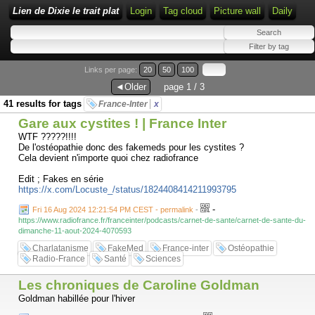
Lien de Dixie le trait plat
Login
Tag cloud
Picture wall
Daily
Links per page:
20
50
100
◄Older
page 1 / 3
41 results for tags
France-Inter
x
Gare aux cystites ! | France Inter
WTF ?????!!!!
De l'ostéopathie donc des fakemeds pour les cystites ?
Cela devient n'importe quoi chez radiofrance
Edit ; Fakes en série
https://x.com/Locuste_/status/1824408414211993795
-
Fri 16 Aug 2024 12:21:54 PM CEST - permalink
-
https://www.radiofrance.fr/franceinter/podcasts/carnet-de-sante/carnet-de-sante-du-
dimanche-11-aout-2024-4070593
Charlatanisme
FakeMed
France-inter
Ostéopathie
Radio-France
Santé
Sciences
Les chroniques de Caroline Goldman
Goldman habillée pour l'hiver