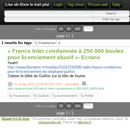
Lien de Dixie le trait plat
Login
Tag cloud
Picture wall
Daily
Links per page:
20
50
100
page 1 / 1
1 results for tags
Fouinasse
x
« France Inter condamnée à 250 000 boules
pour licenciement abusif »- Ecrans
Yeah!!
http://www.liberation.fr/medias/01012316580-radio-france-condamne-
pour-le-licenciement-de-stephane-guillon
J'adore le billet de Guillon sur la tête de fouine.
-
Fri 13 Apr 2012 12:06:50 PM CEST - permalink
-
http://www.ecrans.fr/France-Inter-condamnee-a-250-000,14459.html
Fouinasse
Guillon
licenciement
Porte
Links per page:
20
50
100
page 1 / 1
Shaarli 0.0.41 beta
- The personal, minimalist, super-fast, no-database delicious clone. By
sebsauvage.net
. Theme by
idleman.fr
.